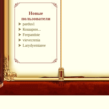
Новые
пользователи
pardus1
Кошарин...
Feepantiste
vievecrenia
Larydyemiaree