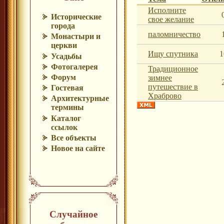
Исполните
Исторические
свое желание
города
паломничество
Монастыри и
церкви
Ищу спутника
1
Усадьбы
Фотогалерея
Традиционное
Форум
зимнее
путешествие в
Гостевая
Храброво
Архитектурные
термины
Каталог
ссылок
Все объекты
Новое на сайте
Случайное