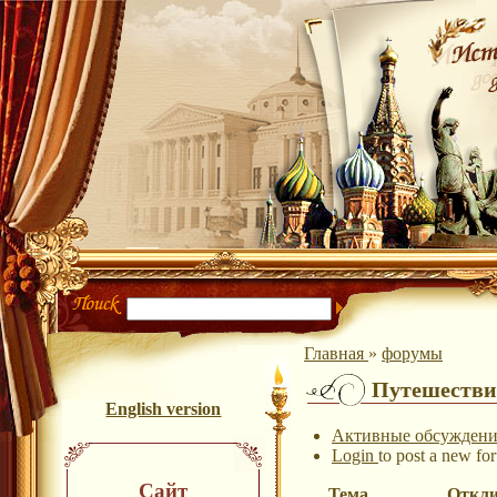
Главная
»
форумы
Путешестви
English version
Активные обсуждени
Login
to post a new fo
Сайт
Тема
Откл