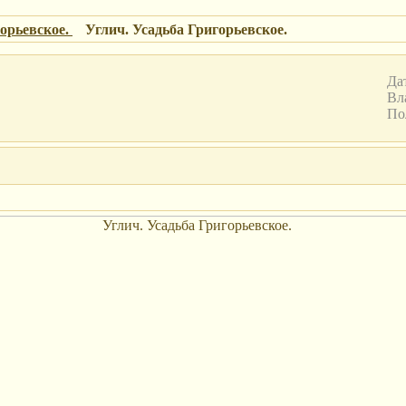
горьевское.
Углич. Усадьба Григорьевское.
Дат
Вл
По