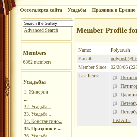
Фотогалерея сайта
Усадьбы
Праздник в Ерлино
Member Profile fo
Advanced Search
Name:
Polyarush
Members
E-mail:
polyrush@his
6862 members
Member Since:
02/28/06 (22
Last Items:
Пятиго
Усадьбы
Пятиго
1. Живерни
Царици
...
Петербу
32. Усадьба...
Петербу
33. Усадьба...
List All »
34. Константино...
35. Праздник в ...
36. Усадьба...