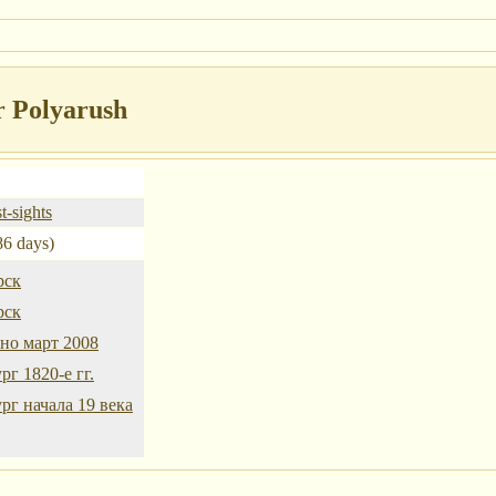
r Polyarush
t-sights
86 days)
рск
рск
но март 2008
рг 1820-е гг.
рг начала 19 века