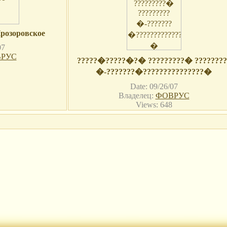
розоровское
07
РУС
?????�?????�?� ?????????� ????????
�-???????�???????????????�
Date: 09/26/07
Владелец:
ФОВРУС
Views: 648