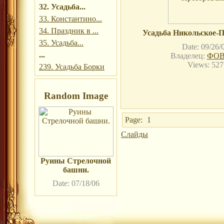
32. Усадьба...
33. Константино...
34. Праздник в ...
Усадьба Никольское-П
35. Усадьба...
Date: 09/26/
...
Владелец:
ФОВ
Views: 527
239. Усадьба Борки
Random Image
Page:
1
Слайды
Руины Стрелочной
башни.
Date: 07/18/06