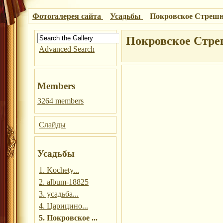
Фотогалерея сайта
Усадьбы
Покровское Стреш
Покровское Стре
Advanced Search
Members
3264 members
Слайды
Усадьбы
1. Kochety...
2. album-18825
3. усадьба...
4. Царицино...
5. Покровское ...