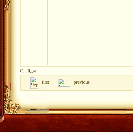
Слайды
first
previous