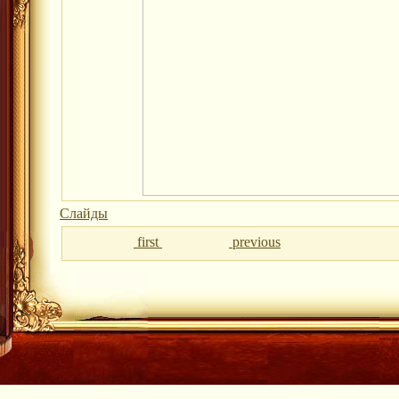
Слайды
first
previous