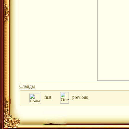
Слайды
first
previous