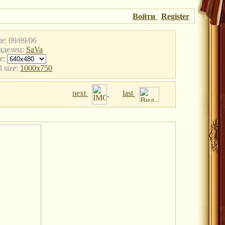
Войти
Register
e: 09/09/06
аделец:
SaVa
e:
l size:
1000x750
next
last