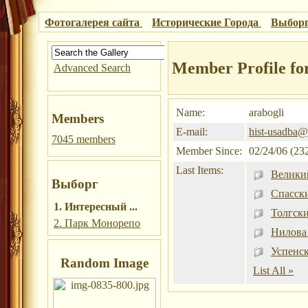
Фотогалерея сайта
Исторические Города
Выбор
Member Profile for
Advanced Search
Name:
arabogli
Members
E-mail:
hist-usadba@
7045 members
Member Since:
02/24/06 (23
Last Items:
Велики
Выборг
Спасск
1. Интересный ...
Толгск
2. Парк Монорепо
Нилова
Успенс
Random Image
List All »