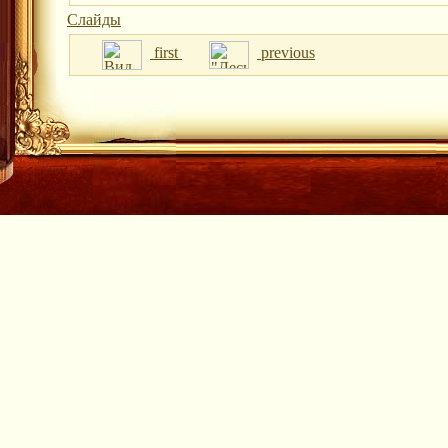
Слайды
first
previous