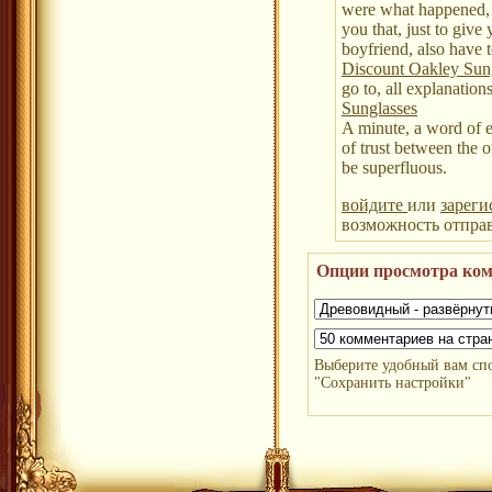
were what happened, 
you that, just to give
boyfriend, also have t
Discount Oakley Sun
go to, all explanation
Sunglasses
A minute, a word of e
of trust between the o
be superfluous.
войдите
или
зареги
возможность отпра
Опции просмотра ко
Выберите удобный вам сп
"Сохранить настройки"