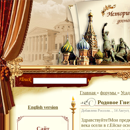
Главная
»
форумы
»
Уса
Родовое Гне
English version
Добавлено Россоли..., 14 Август,
Здравствуйте!Мои предк
века осели в г.Ейске ос
Сайт