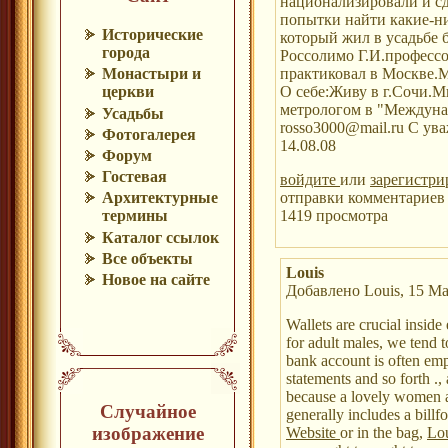
национализировали и сд
попытки найти какие-ни
Исторические
который жил в усадьбе 
города
Россолимо Г.И.профессо
практиковал в Москве.М
Монастыри и
О себе:Живу в г.Сочи.М
церкви
метрологом в "Междунар
Усадьбы
rosso3000@mail.ru С у
Фотогалерея
14.08.08
Форум
Гостевая
войдите
или
зарегистри
отправки комментариев
Архитектурные
1419 просмотра
термины
Каталог ссылок
Все объекты
Louis
Новое на сайте
Добавлено Louis, 15 Ма
Wallets are crucial inside
for adult males, we tend t
bank account is often empl
statements and so forth .
because a lovely women a
Случайное
generally includes a billf
изображение
Website
or in the bag,
Lou