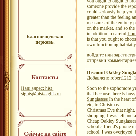
you ought to ought to pr
someone provide the repor
could seriously help you
greater than the feeling an
measures of the entirely 
on the market, and so the
in addition to careful
Loui
Благовещенская
is that you ought to choo
церковь.
own functioning habitat y
войдите
или
зарегистр
отправки комментарие
Discount Oakley Sungla
Контакты
Добавлено robert1212, 1
Наш адрес: hist-
Soon to the sophomore yea
sights@hist-sights.ru
that because there is bus
Sunglasses
In the heart o
etc, to Christmas.
Christmas Eve that night,
shopping, I was left and a
Cheap Oakley Sunglasse
school a friend's phone nu
school. I was overjoyed, 
Сейчас на сайте