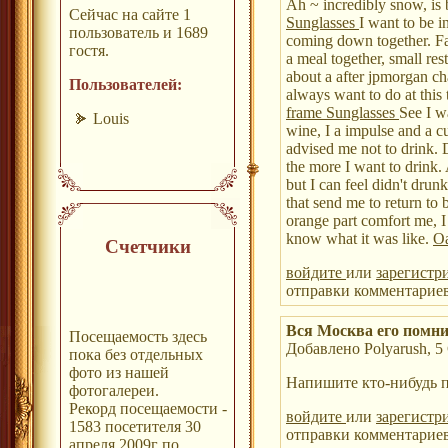
Ah ~ incredibly snow, is b
Сейчас на сайте 1
Sunglasses
I want to be i
пользователь и 1689
coming down together. Fa
гостя.
a meal together, small re
about a after jpmorgan chas
Пользователей:
always want to do at this
frame Sunglasses
See I w
Louis
wine, I a impulse and a cu
advised me not to drink.
the more I want to drink
but I can feel didn't drunk
that send me to return to
orange part comfort me, I 
know what it was like.
Oa
Счетчики
войдите
или
зарегистр
отправки комментарие
Вся Москва его помни
Посещаемость здесь
Добавлено Polyarush, 5 
пока без отдельных
фото из нашей
Напишите кто-нибудь п
фотогалереи.
Рекорд посещаемости -
войдите
или
зарегистр
1583 посетителя 30
отправки комментарие
апреля 2009г по