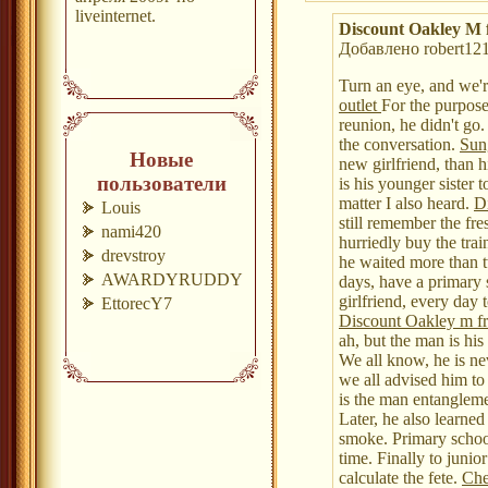
liveinternet.
Discount Oakley M 
Добавлено robert121
Turn an eye, and we'r
outlet
For the purpose
reunion, he didn't go.
the conversation.
Sun
Новые
new girlfriend, than hi
пользователи
is his younger sister 
matter I also heard.
D
Louis
still remember the fr
nami420
hurriedly buy the trai
drevstroy
he waited more than t
AWARDYRUDDY
days, have a primary 
girlfriend, every day 
EttorecY7
Discount Oakley m f
ah, but the man is his 
We all know, he is nev
we all advised him to 
is the man entanglemen
Later, he also learned
smoke. Primary school
time. Finally to junio
calculate the fete.
Che