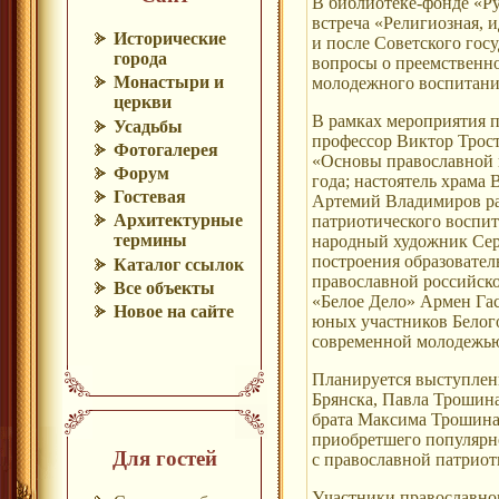
В библиотеке-фонде «Ру
встреча «Религиозная, 
Исторические
и после Советского госу
города
вопросы о преемственн
Монастыри и
молодежного воспитани
церкви
В рамках мероприятия п
Усадьбы
профессор Виктор Трост
Фотогалерея
«Основы православной 
Форум
года; настоятель храма
Гостевая
Артемий Владимиров ра
Архитектурные
патриотического воспит
термины
народный художник Сер
построения образовател
Каталог ссылок
православной российско
Все объекты
«Белое Дело» Армен Гас
Новое на сайте
юных участников Белог
современной молодежь
Планируется выступлен
Брянска, Павла Трошина
брата Максима Трошина,
приобретшего популярно
Для гостей
с православной патриот
Участники православно