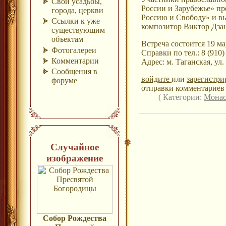
Свои усадьбы,
России и Зарубежье» пр
города, церкви
Россию и Свободу» и в
Ссылки к уже
композитор Виктор Дза
существующим
объектам
Встреча состоится 19 мар
Фотогалереи
Справки по тел.: 8 (910)
Комментарии
Адрес: м. Таганская, ул
Сообщения в
войдите
или
зарегистри
форуме
отправки комментариев 
( Категории:
Монас
Случайное
изображение
Собор Рождества