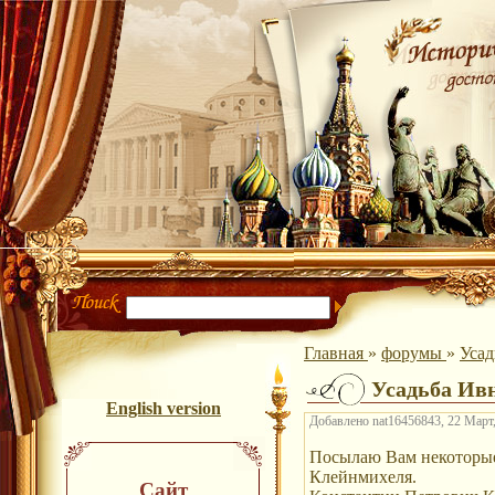
Главная
»
форумы
»
Уса
Усадьба Ив
English version
Добавлено nat16456843, 22 Март,
Посылаю Вам некоторые 
Клейнмихеля.
Сайт