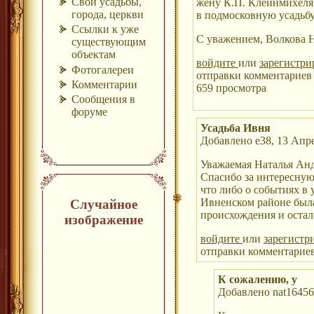
Свои усадьбы,
жену К.П. Клейнмихеля 
города, церкви
в подмосковную усадьбу
Ссылки к уже
С уважением, Волкова 
существующим
объектам
войдите
или
зарегистри
Фотогалереи
отправки комментариев
Комментарии
659 просмотра
Сообщения в
форуме
Усадьба Ивня
Добавлено e38, 13 Апре
Уважаемая Наталья Анд
Спасибо за интересну
что либо о событиях в 
Ивненском районе был
Случайное
происхождения и остали
изображение
войдите
или
зарегистр
отправки комментарие
К сожалению, у
Добавлено nat16456