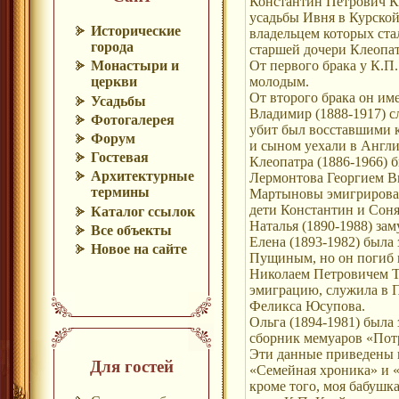
Константин Петрович К
усадьбы Ивня в Курской
Исторические
владельцем которых ста
города
старшей дочери Клеопат
От первого брака у К.
Монастыри и
молодым.
церкви
От второго брака он име
Усадьбы
Владимир (1888-1917) с
Фотогалерея
убит был восставшими к
Форум
и сыном уехали в Англ
Гостевая
Клеопатра (1886-1966) 
Архитектурные
Лермонтова Георгием В
термины
Мартыновы эмигрировал
дети Константин и Соня
Каталог ссылок
Наталья (1890-1988) за
Все объекты
Елена (1893-1982) была
Новое на сайте
Пущиным, но он погиб 
Николаем Петровичем Т
эмиграцию, служила в 
Феликса Юсупова.
Ольга (1894-1981) была
сборник мемуаров «Потр
Эти данные приведены 
Для гостей
«Семейная хроника» и 
кроме того, моя бабушк