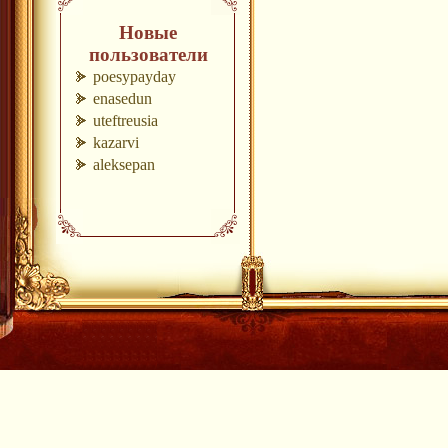
Новые
пользователи
poesypayday
enasedun
uteftreusia
kazarvi
aleksepan