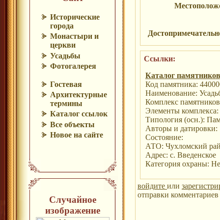
Местополож
Исторические
города
Достопримечательн
Монастыри и
церкви
Усадьбы
Ссылки:
Фотогалерея
Каталог памятнико
Гостевая
Код памятника: 4400
Наименование: Усадь
Архитектурные
Комплекс памятников:
термины
Элементы комплекса:
Каталог ссылок
Типология (осн.): Па
Все объекты
Авторы и датировки:
Новое на сайте
Состояние:
АТО: Чухломский ра
Адрес: с. Введенское
Категория охраны: Не
войдите
или
зарегистри
отправки комментариев 
Случайное
изображение