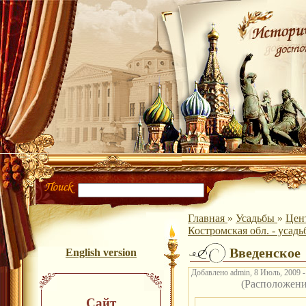
Главная
»
Усадьбы
»
Цен
Костромская обл. - усад
Введенское
English version
Добавлено admin, 8 Июль, 2009 -
(Расположен
Сайт