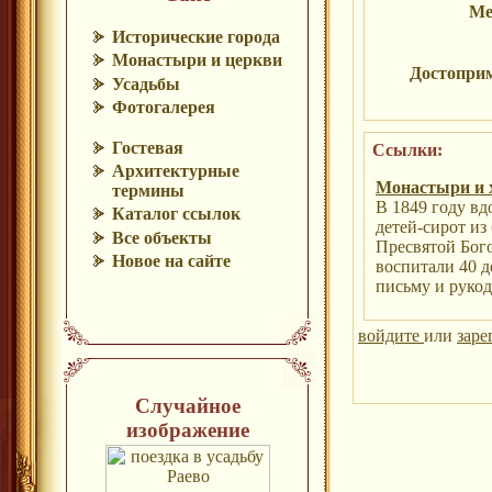
Ме
Исторические города
Монастыри и церкви
Достопри
Усадьбы
Фотогалерея
Гостевая
Ссылки:
Архитектурные
Монастыри и
термины
В 1849 году вд
Каталог ссылок
детей-сирот из
Все объекты
Пресвятой Бог
Новое на сайте
воспитали 40 
письму и руко
войдите
или
заре
Случайное
изображение