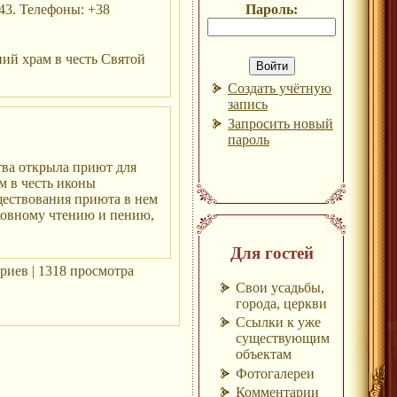
 43. Телефоны: +38
Пароль:
ний храм в честь Святой
Создать учётную
запись
Запросить новый
пароль
тва открыла приют для
м в честь иконы
ществования приюта в нем
ковному чтению и пению,
Для гостей
риев | 1318 просмотра
Свои усадьбы,
города, церкви
Ссылки к уже
существующим
объектам
Фотогалереи
Комментарии