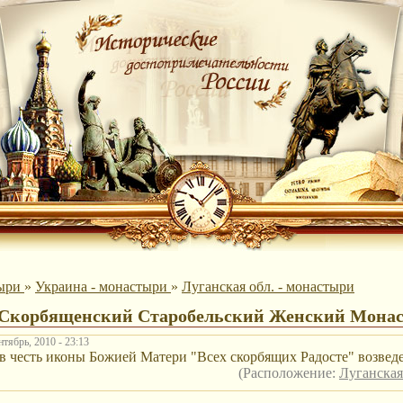
ыри
»
Украина - монастыри
»
Луганская обл. - монастыри
-Скорбященский Старобельский Женский Мона
тябрь, 2010 - 23:13
 в честь иконы Божией Матери "Всех скорбящих Радосте" возведе
(Расположение:
Луганская