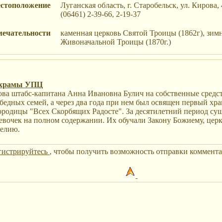
стоположение
Луганская область, г. Старобельск, ул. Кирова,
(06461) 2-39-66, 2-19-37
мечательности
каменная церковь Святой Троицы (1862г), зим
Живоначальной Троицы (1870г.)
 храмы УПЦ
ова штабс-капитана Анна Ивановна Булич на собственные средс
 бедных семей, а через два года при нем был освящен первый хра
ородицы "Всех Скорбящих Радосте". За десятилетний период су
девочек на полном содержании. Их обучали Закону Божиему, цер
делию.
гистрируйтесь
, чтобы получить возможность отправки коммента