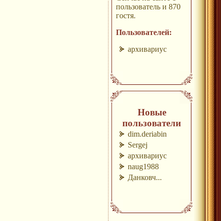
пользователь и 870
гостя.
Пользователей:
архивариус
Новые
пользователи
dim.deriabin
Sergej
архивариус
naug1988
Данковч...