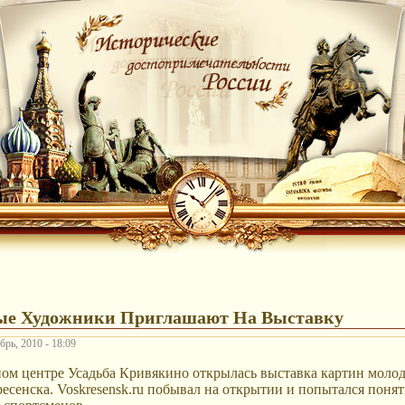
ые Художники Приглашают На Выставку
рь, 2010 - 18:09
ном центре Усадьба Кривякино открылась выставка картин моло
есенска. Voskresensk.ru побывал на открытии и попытался понят