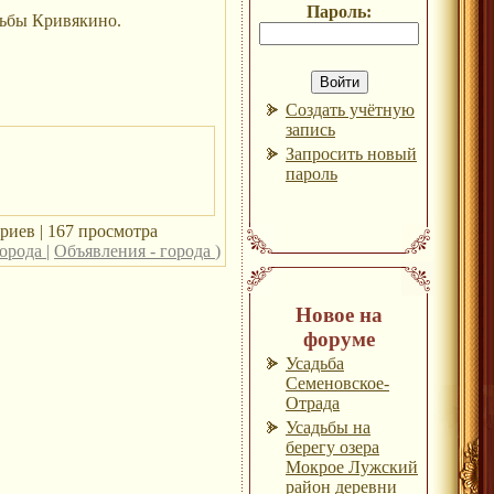
Пароль:
дьбы Кривякино.
Создать учётную
запись
Запросить новый
пароль
риев | 167 просмотра
орода
|
Объявления - города
)
Новое на
форуме
Усадьба
Семеновское-
Отрада
Усадьбы на
берегу озера
Мокрое Лужский
район деревни