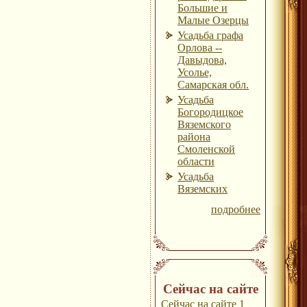
Большие и
Малые Озерцы
Усадьба графа
Орлова --
Давыдова,
Усолье,
Самарская обл.
Усадьба
Богородицкое
Вяземского
района
Смоленской
области
Усадьба
Вяземских
подробнее
Сейчас на сайте
Сейчас на сайте 1