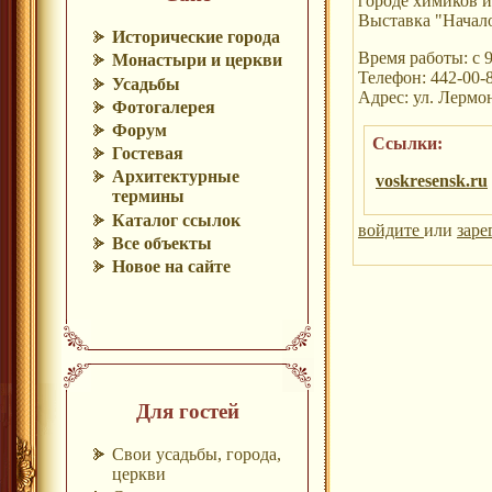
городе химиков и
Выставка "Начало
Исторические города
Время работы: с 9
Монастыри и церкви
Телефон: 442-00-
Усадьбы
Адрес: ул. Лермон
Фотогалерея
Форум
Ссылки:
Гостевая
Архитектурные
voskresensk.ru
термины
Каталог ссылок
войдите
или
заре
Все объекты
Новое на сайте
Для гостей
Свои усадьбы, города,
церкви