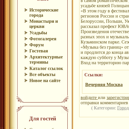
в самом романтическом 
усадьбе князей Голицы
Исторические
«В этом году в фестива
города
регионов России и стра
Белоруссии, Польши, У
Монастыри и
рассказал префект ЮВА
церкви
Произведения отечеств
Усадьбы
разных эпох и музыкаль
Фотогалерея
Кузьминском парке. Сез
Форум
«Музыка без границ» от
Гостевая
и продлится до конца а
Архитектурные
каждую субботу у Музы
термины
Вход на территорию пар
Каталог ссылок
Все объекты
Ссылки:
Новое на сайте
Вечерняя Москва
войдите
или
зарегистри
отправки комментариев 
( Категории:
Горо
Для гостей