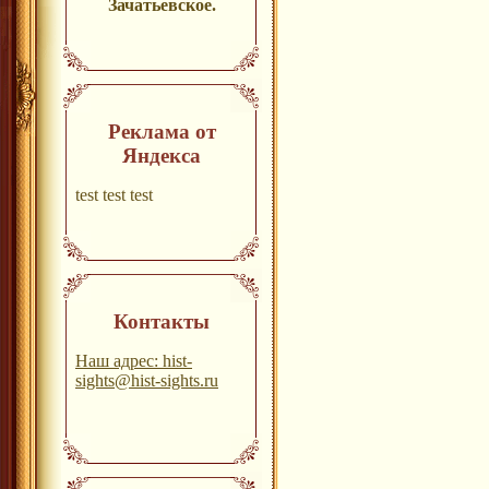
Зачатьевское.
Реклама от
Яндекса
test test test
Контакты
Наш адрес: hist-
sights@hist-sights.ru