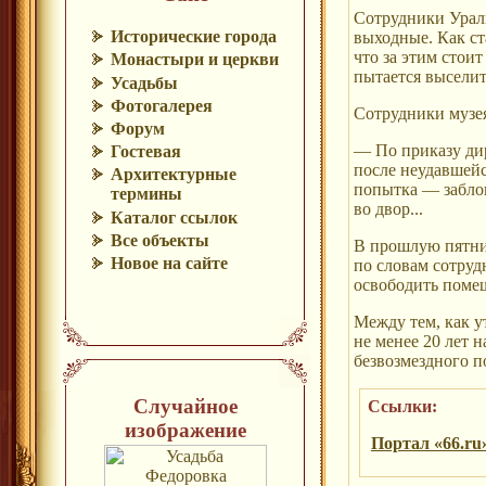
Сотрудники Ураль
Исторические города
выходные. Как ст
что за этим стои
Монастыри и церкви
пытается выселит
Усадьбы
Фотогалерея
Сотрудники музе
Форум
— По приказу ди
Гостевая
после неудавшейс
Архитектурные
попытка — заблок
термины
во двор...
Каталог ссылок
Все объекты
В прошлую пятниц
Новое на сайте
по словам сотруд
освободить помещ
Между тем, как у
не менее 20 лет 
безвозмездного п
Случайное
Ссылки:
изображение
Портал «66.ru