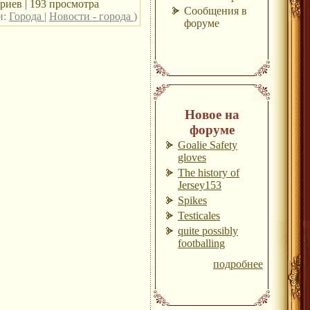
риев | 193 просмотра
Сообщения в
и:
Города
|
Новости - города
)
форуме
Новое на
форуме
Goalie Safety
gloves
The history of
Jersey153
Spikes
Testicales
quite possibly
footballing
подробнее