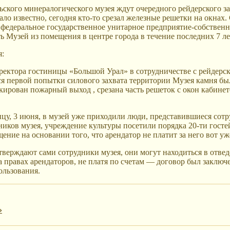
ского минералогического музея ждут очередного рейдерского з
ало известно, сегодня кто-то срезал железные решетки на окнах.
т федеральное государственное унитарное предприятие-собствен
ь Музей из помещения в центре города в течение последних 7 ле
я:
ректора гостиницы «Большой Урал» в сотрудничестве с рейдерс
я первой попытки силового захвата территории Музея камня бы
ирован пожарный выход , срезана часть решеток с окон кабине
у, 3 июня, в музей уже приходили люди, представившиеся сотр
ников музея, учреждение культуры посетили порядка 20-ти госте
ение на основании того, что арендатор не платит за него вот уже
тверждают сами сотрудники музея, они могут находиться в отв
на правах арендаторов, не платя по счетам — договор был заключ
ользования.
»