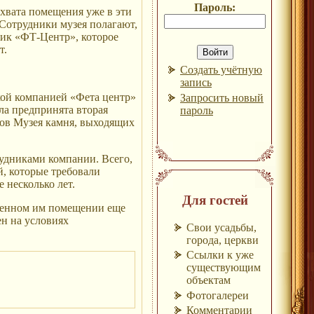
Пароль:
ахвата помещения уже в эти
 Сотрудники музея полагают,
ник «ФТ-Центр», которое
т.
Создать учётную
запись
кой компанией «Фета центр»
Запросить новый
ла предпринята вторая
пароль
тов Музея камня, выходящих
удниками компании. Всего,
й, которые требовали
 несколько лет.
Для гостей
еденном им помещении еще
ен на условиях
Свои усадьбы,
города, церкви
Ссылки к уже
существующим
объектам
Фотогалереи
Комментарии