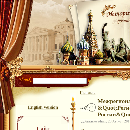
Главная
Межрегион
&Quot;Реги
English version
России&Quo
Добавлено admin, 20 Август, 2011
Сайт