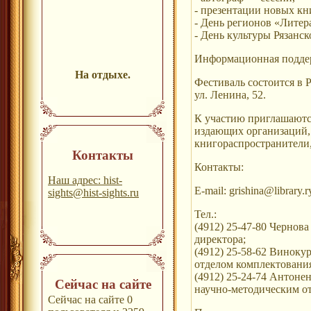
- презентации новых кн
- День регионов «Литер
- День культуры Рязанск
Информационная поддерж
На отдыхе.
Фестиваль состоится в Р
ул. Ленина, 52.
К участию приглашаются
издающих организаций, 
книгораспространители,
Контакты
Контакты:
Наш адрес: hist-
E-mail: grishina@library.r
sights@hist-sights.ru
Тел.:
(4912) 25-47-80 Чернов
директора;
(4912) 25-58-62 Виноку
отделом комплектования
(4912) 25-24-74 Антоне
Сейчас на сайте
научно-методическим о
Сейчас на сайте 0