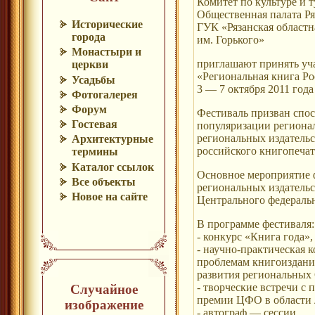
Комитет по культуре и 
Общественная палата Ря
Исторические
ГУК «Рязанская областн
города
им. Горького»
Монастыри и
приглашают принять уч
церкви
«Региональная книга Р
Усадьбы
3 — 7 октября 2011 года
Фотогалерея
Форум
Фестиваль призван спос
Гостевая
популяризации региона
региональных издатель
Архитектурные
российского книгопечат
термины
Каталог ссылок
Основное мероприятие 
Все объекты
региональных издатель
Новое на сайте
Центрального федеральн
В программе фестиваля:
- конкурс «Книга года»,
- научно-практическая 
проблемам книгоиздания
развития региональных
- творческие встречи с
Случайное
премии ЦФО в области л
изображение
- автограф — сессии,