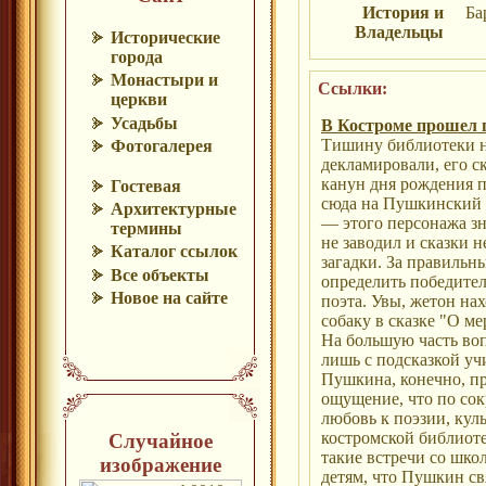
История и
Ба
Владельцы
Исторические
города
Монастыри и
Ссылки:
церкви
Усадьбы
В Костроме прошел 
Тишину библиотеки н
Фотогалерея
декламировали, его с
канун дня рождения 
Гостевая
сюда на Пушкинский п
Архитектурные
— этого персонажа зн
термины
не заводил и сказки н
Каталог ссылок
загадки. За правильн
Все объекты
определить победител
Новое на сайте
поэта. Увы, жетон нах
собаку в сказке "О ме
На большую часть воп
лишь с подсказкой у
Пушкина, конечно, пр
ощущение, что по со
любовь к поэзии, кул
костромской библиот
Случайное
такие встречи со шко
изображение
детям, что Пушкин с