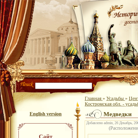
Главная
»
Усадьбы
»
Цен
Костромская обл. - усад
Медведки
English version
Добавлено admin, 26 Декабрь, 200
(Расположен
Сайт