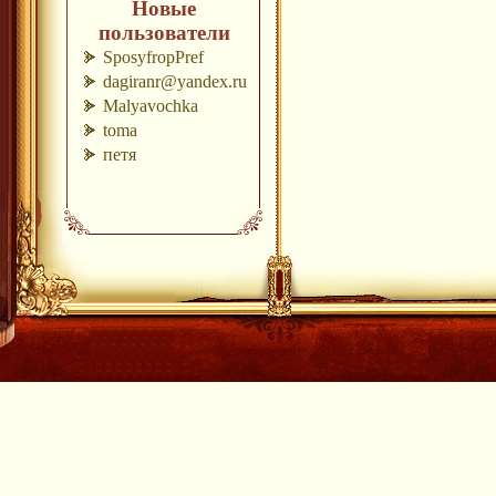
Новые
пользователи
SposyfropPref
dagiranr@yandex.ru
Malyavochka
toma
петя