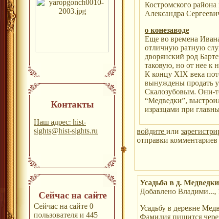
Костромского района 
Александра Сергееви
о конезаводе
Еще во времена Ивана
отличную ратную служ
дворянский род Барте
таковую, но от нее к 
К концу ХIХ века по
вынуждены продать у
Скалозубовым. Они-то
“Медведки”, выстро
Контакты
изразцами при главны
Наш адрес: hist-
sights@hist-sights.ru
войдите
или
зарегистри
отправки комментариев 
Усадьба в д. Медведки
Добавлено Владими..., 
Сейчас на сайте
Сейчас на сайте 0
Усадьбу в деревне Мед
пользователя и 445
Фамилия пишится через