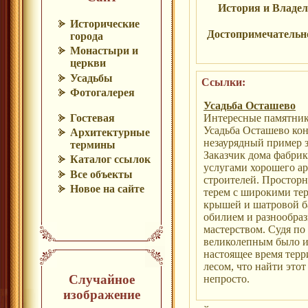
История и Владе
Исторические
Достопримечательн
города
Монастыри и
церкви
Усадьбы
Ссылки:
Фотогалерея
Усадьба Осташево
Гостевая
Интересные памятники
Усадьба Осташево кон
Архитектурные
незаурядный пример з
термины
Заказчик дома фабрик
Каталог ссылок
услугами хорошего а
Все объекты
строителей. Простор
Новое на сайте
терем с широкими тер
крышей и шатровой б
обилием и разнообра
мастерством. Судя по
великолепным было и
настоящее время терр
лесом, что найти это
Случайное
непросто.
изображение