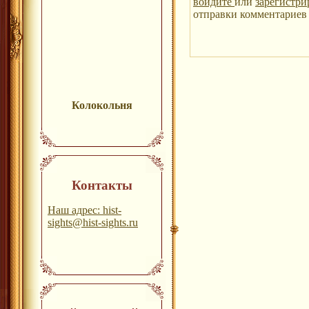
войдите
или
зарегистри
отправки комментариев 
Колокольня
Контакты
Наш адрес: hist-
sights@hist-sights.ru