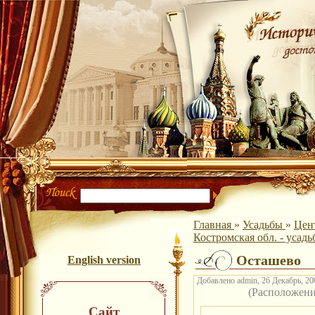
Главная
»
Усадьбы
»
Цен
Костромская обл. - усад
Осташево
English version
Добавлено admin, 26 Декабрь, 200
(Расположен
Сайт