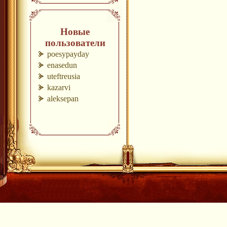
Новые
пользователи
poesypayday
enasedun
uteftreusia
kazarvi
aleksepan