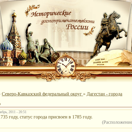
»
Северо-Кавказский федеральный округ
»
Дагестан - города
р
брь, 2011 - 20:51
735 году, статус города присвоен в 1785 году.
(Расположени