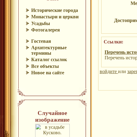
Ме
Исторические города
Монастыри и церкви
Достопри
Усадьбы
Фотогалерея
Гостевая
Ссылки:
Архитектурные
Перечень исто
термины
Перечень истор
Каталог ссылок
Все объекты
войдите
или
заре
Новое на сайте
Случайное
изображение