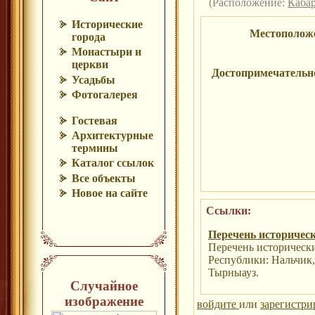
(Расположение:
Кабар
Исторические
Местополож
города
Монастыри и
церкви
Достопримечательн
Усадьбы
Фотогалерея
Гостевая
Архитектурные
термины
Каталог ссылок
Все объекты
Новое на сайте
Ссылки:
Перечень историческ
Перечень историческ
Республики: Нальчик
Тырныауз.
Случайное
изображение
войдите
или
зарегистри