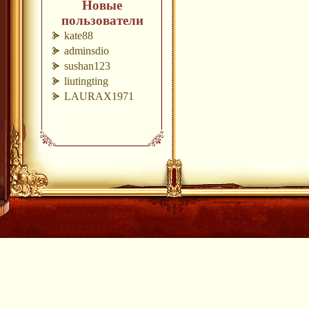
Новые
пользователи
kate88
adminsdio
sushan123
liutingting
LAURAX1971