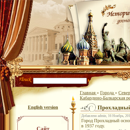
Главная
»
Города
»
Север
Кабардино-Балкарская ре
Прохладны
English version
Добавлено admin, 16 Ноябрь, 201
Город Прохладный основ
в 1937 году.
Сайт