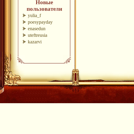
Новые
пользователи
yulia_f
poesypayday
enasedun
uteftreusia
kazarvi