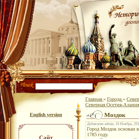
Главная
»
Города
»
Север
Северная Осетия-Алания 
Моздок
English version
Добавлено admin, 16 Ноябрь, 201
Город Моздок основан в 
1785 году.
Сайт