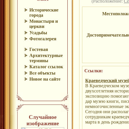
(Расположение:
Се
Исторические
Местополож
города
Монастыри и
церкви
Усадьбы
Достопримечательн
Фотогалерея
Гостевая
Архитектурные
термины
Каталог ссылок
Ссылки:
Все объекты
Новое на сайте
Краеведческий музей
В Краеведческом музе
двухсотлетняя истори
экспозицию помогают
дар музею книги, пис
немногочисленные эк
Сегодня они располаг
Случайное
сотрудникам краеведч
марта в день рождени
изображение