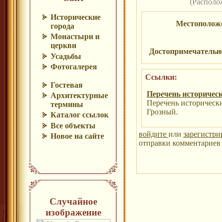
(Располо
Исторические
Местополож
города
Монастыри и
церкви
Достопримечательн
Усадьбы
Фотогалерея
Ссылки:
Гостевая
Перечень историческ
Архитектурные
Перечень исторически
термины
Грозный.
Каталог ссылок
Все объекты
войдите
или
зарегистри
Новое на сайте
отправки комментариев 
Случайное
изображение