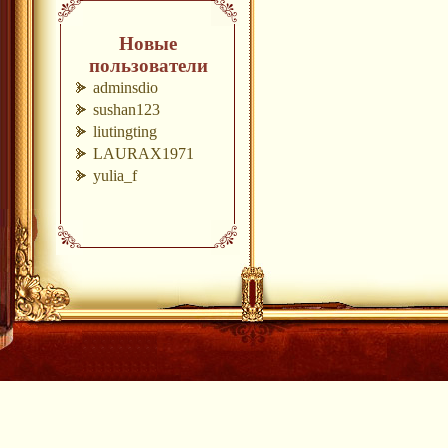
Новые
пользователи
adminsdio
sushan123
liutingting
LAURAX1971
yulia_f