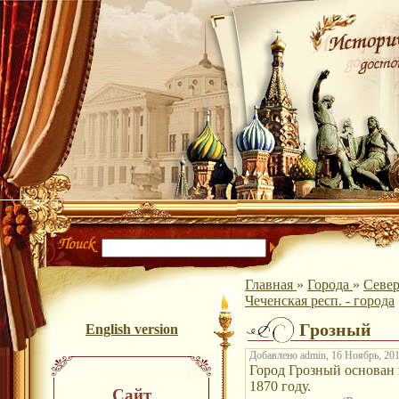
Главная
»
Города
»
Север
Чеченская респ. - города
Грозный
English version
Добавлено admin, 16 Ноябрь, 201
Город Грозный основан в
1870 году.
Сайт