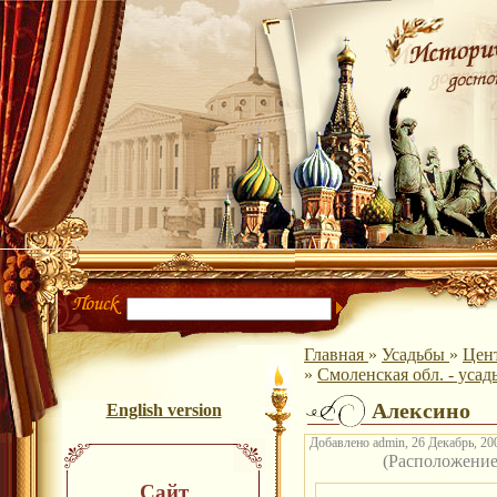
Главная
»
Усадьбы
»
Цент
»
Смоленская обл. - усад
Алексино
English version
Добавлено admin, 26 Декабрь, 200
(Расположени
Сайт