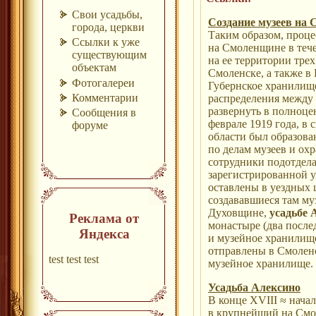
Свои усадьбы,
Создание музеев на
города, церкви
Таким образом, проце
Ссылки к уже
на Смоленщине в тече
существующим
на ее территории тре
объектам
Смоленске, а также в
Фотогалереи
Губернское хранилище
Комментарии
распределения между 
развернуть в полноце
Сообщения в
феврале 1919 года, в 
форуме
области был образов
по делам музеев и ох
сотрудники подотдела
зарегистрированной 
оставлены в уездных 
создававшиеся там муз
Духовщине,
усадьбе 
Реклама от
монастыре (два после
Яндекса
и музейное хранилище
отправлены в Смоленс
test test test
музейное хранилище.
Усадьба Алексино
В конце XVIII ≈ нача
в крупнейший на Смо