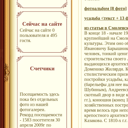
фотоальбом [8 фото]
усадьба <текст + 13 
Сейчас на сайте
из статьи в Смоленс
Сейчас на сайте 0
В конце 18 - начале 1
пользователя и 495
крупнейший на Смоле
гостя.
культуры. Этим оно о
Ивановичу Барышнико
человек, тонкий ценит
строительства своего
выдающихся архитекто
Счетчики
Доменико Жилярди. К 
стилистическим призн
постройки усадьбы, к
(барельефы для нее 
Шубиным), Андреевск
Посещаемость здесь
скотный двор в виде 
пока без отдельных
гг.), конюшня (конец 
фото из нашей
хозяйственных построе
фотогалереи.
время велось при не
Рекорд посещаемости
крепостного архитект
- 1583 посетителя 30
Казакова. С 1810-х г.г
апреля 2009г по