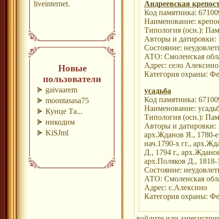
liveinternet.
Андреевская крепос
Код памятника: 67100
Наименование: крепо
Типология (осн.): Па
Авторы и датировки: 1
Состояние: неудовлет
АТО: Смоленская обл
Адрес: село Алексино
Новые
Категория охраны: Ф
пользователи
gaivaarem
усадьба
Код памятника: 67100
moontasasa75
Наименование: усадь
Кунце Та...
Типология (осн.): Па
никодим
Авторы и датировки: 1
KiSJml
арх.Жданов Я., 1780-е 
нач.1790-х гг., арх.Жд
Д., 1794 г., арх.Жданов
арх.Поляков Д., 1818-
Состояние: неудовлет
АТО: Смоленская обл
Адрес: с.Алексино
Категория охраны: Ф
войдите
или
зарегистри