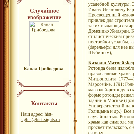
усадебной культуры. 
Ивану Ивановичу Бары
Случайное
Просвещенный человек
изображение
привлек для строител
таких выдающихся арх
Доменико Жилярди. К 
стилистическим призн
постройки усадьбы, к
(барельефы для нее 
Шубиным),
Казаков Матвей Фе
Ротонда была излюбле
Канал Грибоедова.
православные храмы-
Митрополита, 1777—1
Маросейке, 1791; Гол
мавзолей-ротонду в с
форме ротонды решал
зданий в Москве (Дом
Контакты
Университетский панс
Голицына и др.). Все 
Наш адрес: hist-
случайностью. Ротонд
sights@hist-sights.ru
храма как символа ми
просветительского, с
счастья.