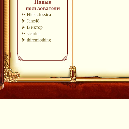
Новые
пользователи
Hicks Jessica
Jane48
В иктор
sicarius
thiremiothing