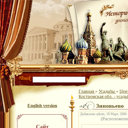
Главная
»
Усадьбы
»
Цен
Костромская обл. - усад
Зиновьево
English version
Добавлено admin, 18 Март, 2006 
(Расположен
Сайт