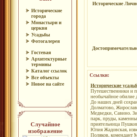
Исторические Личн
Исторические
города
Монастыри и
церкви
Усадьбы
Фотогалерея
Достопримечательн
Гостевая
Архитектурные
термины
Каталог ссылок
Ссылки:
Все объекты
Новое на сайте
Исторические усадь
Путешественники и п
необычайное обилие 
До наших дней сохра
Долматово, Жирослав
Медведки, Савино. З
парк, пруды, каменны
Случайное
приятельница Пушкина
Юлия Жадовская, изв
изображение
Поляков, комендант 