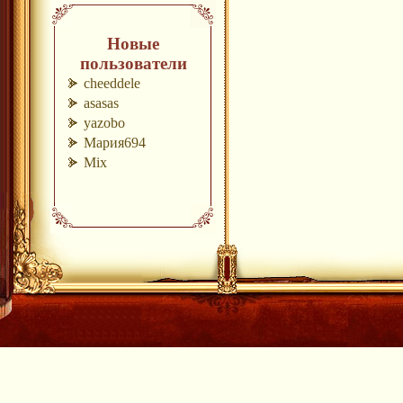
Новые
пользователи
cheeddele
asasas
yazobo
Мария694
Mix