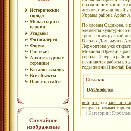
праздничном концерте 
детям», проходившей у 
Исторические
Управы района Арбат А
города
Монастыри и
По словам Садикова, в 
церкви
элементы культурного и
Усадьбы
трем гениям русской ли
Фотогалерея
Гоголю. Дома-музеи Ал
Форум
Лермонтова уже открыт
Михаила Юрьевича расп
Гостевая
города. Теперь в район
Архитектурные
начинаются работы во д
термины
годы жизни Николай Ва
Каталог ссылок
Все объекты
Ссылки:
Новое на сайте
ЦАОинформ
войдите
или
зарегистри
отправки комментариев 
( Категории:
Глобальн
Случайное
изображение