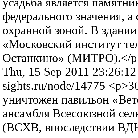
усадьба является памятни
федерального значения, а
охранной зоной. В здании
«Московский институт те
Останкино» (МИТРО).</
Thu, 15 Sep 2011 23:26:1
sights.ru/node/14775
<p>30
уничтожен павильон «Вет
ансамбля Всесоюзной сел
(ВСХВ, впоследствии ВДН