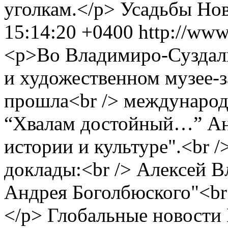
уголкам.</p>
Усадьбы
Нов
15:14:20 +0400
http://www
<p>Во Владимиро-Суздал
и художественном музее-з
прошла<br /> международ
“Хвалам достойный…” Ан
истории и культуре".<br 
доклады:<br /> Алексей 
Андрея Боголбюского"<br 
</p>
Глобальные новости