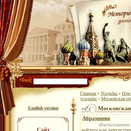
Главная
»
Усадьбы
»
Цен
усадьбы
»
Московская обл
Московская 
English version
Абрамцево
(Расположение
Сайт
войдите
или
зарегистри