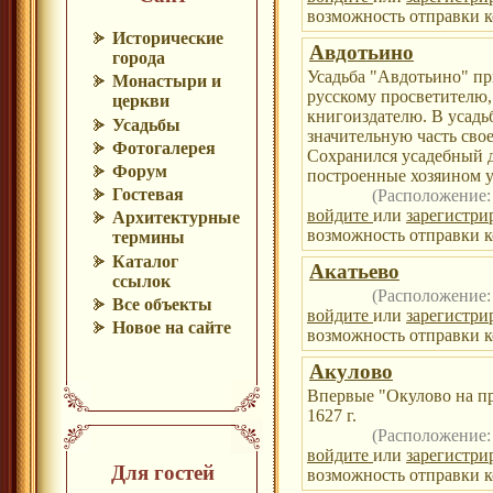
возможность отправки к
Исторические
Авдотьино
города
Усадьба "Авдотьино" пр
Монастыри и
русскому просветителю
церкви
книгоиздателю. В усад
Усадьбы
значительную часть свое
Фотогалерея
Сохранился усадебный д
Форум
построенные хозяином у
Гостевая
(Расположение
войдите
или
зарегистри
Архитектурные
возможность отправки к
термины
Каталог
Акатьево
ссылок
(Расположение
Все объекты
войдите
или
зарегистри
Новое на сайте
возможность отправки к
Акулово
Впервые "Окулово на пр
1627 г.
(Расположение
войдите
или
зарегистри
Для гостей
возможность отправки к