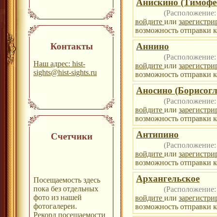
Анискино (Тимофе
(Расположение
войдите
или
зарегистри
возможность отправки к
Контакты
Аннино
(Расположение
Наш адрес: hist-
войдите
или
зарегистри
sights@hist-sights.ru
возможность отправки к
Аносино (Борисогл
(Расположение
войдите
или
зарегистри
возможность отправки к
Антипино
Счетчики
(Расположение
войдите
или
зарегистри
возможность отправки к
Архангельское
Посещаемость здесь
пока без отдельных
(Расположение
фото из нашей
войдите
или
зарегистри
фотогалереи.
возможность отправки к
Рекорд посещаемости