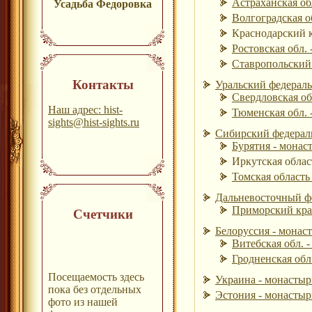
Астраханская об
Усадьба Федоровка
Волгоградская о
Краснодарский к
Ростовская обл. 
Ставропольский 
Контакты
Уральский федераль
Свердловская об
Наш адрес: hist-
Тюменская обл. 
sights@hist-sights.ru
Сибирский федераль
Бурятия - монас
Иркутская облас
Томская область
Дальневосточный фе
Приморский край
Счетчики
Белоруссия - монаст
Витебская обл. -
Гродненская обл.
Посещаемость здесь
Украина - монастыр
пока без отдельных
Эстония - монастыр
фото из нашей