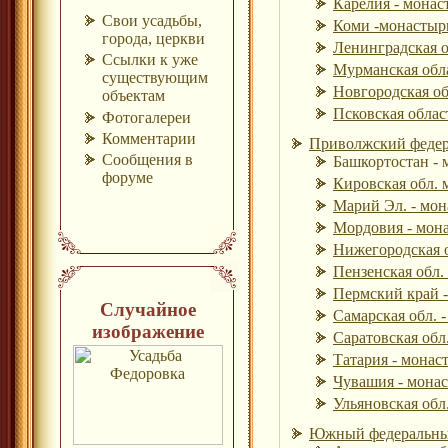
Карелия - монас
Свои усадьбы,
Коми -монастыри
города, церкви
Ленинградская о
Ссылки к уже
Мурманская обла
существующим
Новгородская об
объектам
Псковская облас
Фотогалереи
Комментарии
Приволжский федера
Сообщения в
Башкортостан - 
форуме
Кировская обл. 
Марий Эл. - мон
Мордовия - мона
Нижегородская о
Пензенская обл. 
Пермский край -
Случайное
Самарская обл. -
изображение
Саратовская обл.
Татария - монас
Чувашия - монас
Ульяновская обл.
Южный федеральный