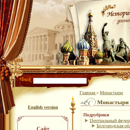
Главная
»
Монастыри
Монастыри
English version
Подрубрики
Центральный федера
Белгородская обл
Сайт