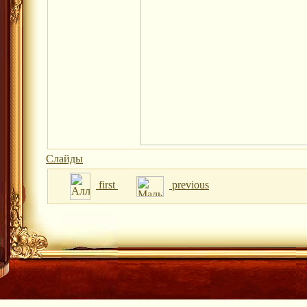
Слайды
first
previous