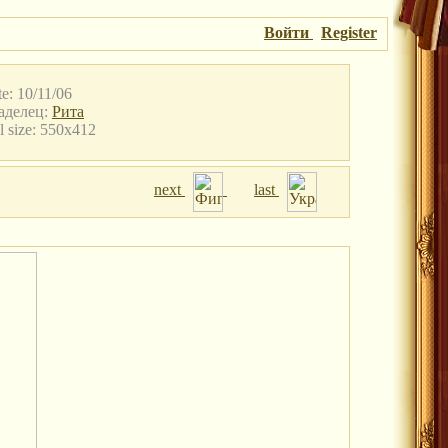
Войти
Register
e: 10/11/06
аделец:
Рита
l size: 550x412
next
last