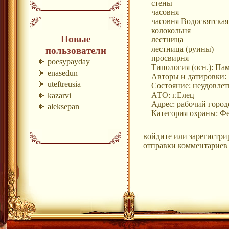
стены
часовня
часовня Водосвятска
колокольня
Новые
лестница
лестница (руины)
пользователи
просвирня
poesypayday
Типология (осн.): Па
enasedun
Авторы и датировки:
uteftreusia
Состояние: неудовле
АТО: г.Елец
kazarvi
Адрес: рабочий город
aleksepan
Категория охраны: Ф
войдите
или
зарегистри
отправки комментариев 