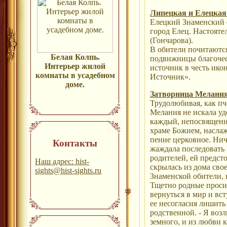
Липецкая и Елецкая
Елецкий Знаменский 
город Елец. Настоят
(Гончарова).
В обители почитаютс
Белая Колпь.
подвижницы благочес
Интерьер жилой
источник в честь ик
комнаты в усадебном
Источник».
доме.
Затворница Мелани
Трудолюбивая, как пч
Мелания не искала уд
каждый, непосвященны
храме Божием, наслаж
пение церковное. Нич
Контакты
жаждала последовать 
родителей, ей предсто
Наш адрес: hist-
скрылась из дома сво
sights@hist-sights.ru
Знаменской обители, 
Тщетно родные прос
вернуться в мир и вст
ее несогласия лишить
родственной. - Я воз
земного, и из любви 