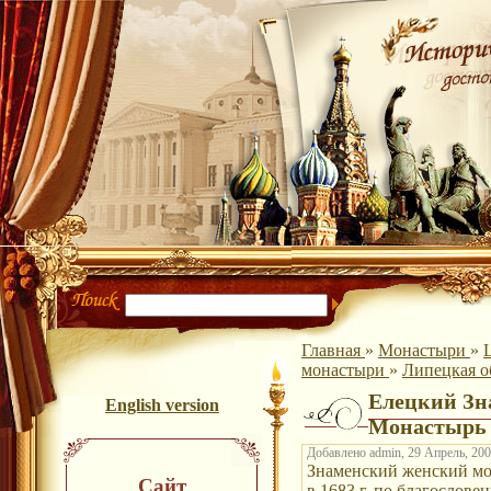
Главная
»
Монастыри
»
монастыри
»
Липецкая о
Елецкий Зн
English version
Монастырь
Добавлено admin, 29 Апрель, 200
Знаменский женский мо
Сайт
в 1683 г. по благослове