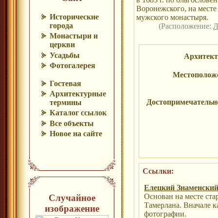
Воронежского, на месте
Исторические
мужского монастыря.
города
(Расположение:
Л
Монастыри и
церкви
Усадьбы
Архитек
Фотогалерея
Местополож
Гостевая
Архитектурные
Достопримечательн
термины
Каталог ссылок
Все объекты
Новое на сайте
Ссылки:
Елецкий Знаменский
Основан на месте ста
Случайное
Тамерлана. Вначале к
изображение
фотографии.