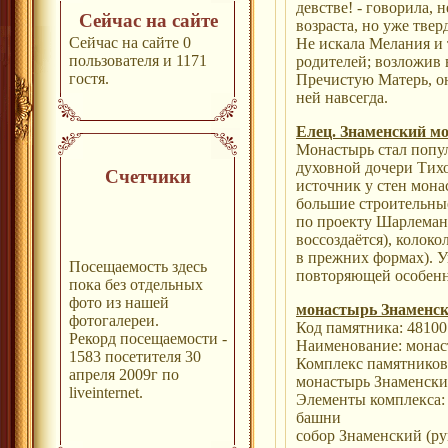
девстве! - говорила,
Сейчас на сайте
возраста, но уже твер
Сейчас на сайте 0
Не искала Мелания и 
пользователя и 1171
родителей; возложив 
гостя.
Пречистую Матерь, он
ней навсегда.
Елец. Знаменский м
Монастырь стал попу
духовной дочери Тихо
Счетчики
источник у стен мон
большие строительны
по проекту Шарлеман
воссоздаётся), колок
в прежних формах). У
Посещаемость здесь
повторяющей особенн
пока без отдельных
фото из нашей
монастырь Знаменс
фотогалереи.
Код памятника: 4810
Рекорд посещаемости -
Наименование: монас
1583 посетителя 30
Комплекс памятников
апреля 2009г по
монастырь Знаменск
liveinternet.
Элементы комплекса:
башни
собор Знаменский (р