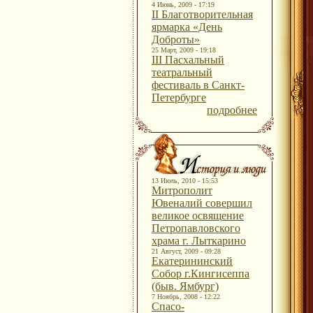
4 Июнь, 2009 - 17:19
II Благотворительная
ярмарка «День
Доброты»
25 Март, 2009 - 19:18
III Пасхальный
театральный
фестиваль в Санкт-
Петербурге
подробнее
13 Июль, 2010 - 15:53
Митрополит
Ювеналий совершил
великое освящение
Петропавловского
храма г. Лыткарино
21 Август, 2009 - 09:28
Екатерининский
Собор г.Кингисеппа
(быв. Ямбург)
7 Ноябрь, 2008 - 12:22
Спасо-