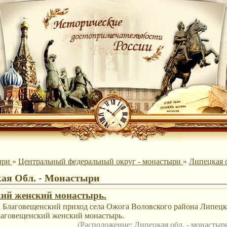
ыри
»
Центральный федеральный округ - монастыри
»
Липецкая 
ая Обл. - Монастыри
ий женский монастырь.
а Благовещенский приход села Ожога Воловского района Липецк
лаговещенский женский монастырь.
(Расположение:
Липецкая обл. - монасты