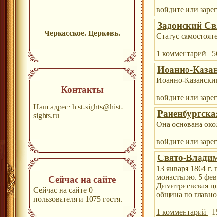
войдите
или
заре
Задонский Св
Черкасское. Церковь.
Статус самостоят
1 комментарий
| 
Иоанно-Казан
Иоанно-Казански
Контакты
войдите
или
заре
Наш адрес: hist-sights@hist-
Раненбургска
sights.ru
Она основана окол
войдите
или
заре
Свято-Владим
13 января 1864 г.
монастырю. 5 февр
Сейчас на сайте
Димитриевская це
Сейчас на сайте 0
община по главно
пользователя и 1075 гостя.
1 комментарий
| 