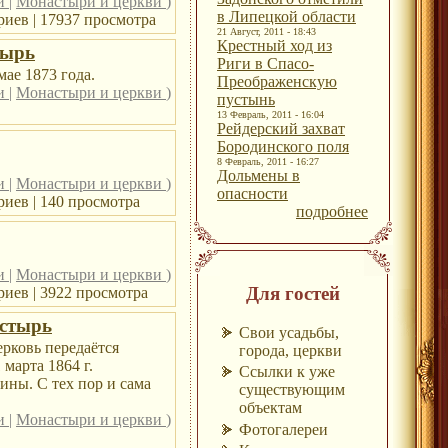
ри
|
Монастыри и церкви
)
в Липецкой области
иев | 17937 просмотра
21 Август, 2011 - 18:43
Крестный ход из
тырь
Риги в Спасо-
ае 1873 года.
Преображенскую
ри
|
Монастыри и церкви
)
пустынь
13 Февраль, 2011 - 16:04
Рейдерский захват
Бородинского поля
8 Февраль, 2011 - 16:27
Дольмены в
ри
|
Монастыри и церкви
)
опасности
иев | 140 просмотра
подробнее
ри
|
Монастыри и церкви
)
Для гостей
иев | 3922 просмотра
астырь
Свои усадьбы,
ерковь передаётся
города, церкви
марта 1864 г.
Ссылки к уже
ны. С тех пор и сама
существующим
объектам
ри
|
Монастыри и церкви
)
Фотогалереи