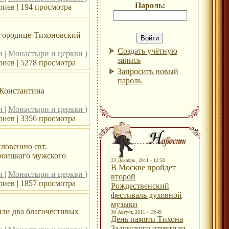
Пароль:
иев | 194 просмотра
огородице-Тихоновский
Создать учётную
ри
|
Монастыри и церкви
)
запись
иев | 5278 просмотра
Запросить новый
пароль
 Константина
ри
|
Монастыри и церкви
)
иев | 3356 просмотра
словению свт.
Троицкого мужского
23 Декабрь, 2011 - 12:50
В Москве пройдет
ри
|
Монастыри и церкви
)
второй
иев | 1857 просмотра
Рождественский
фестиваль духовной
музыки
ыли два благочестивых
30 Август, 2011 - 19:49
День памяти Тихона
Задонского отметили