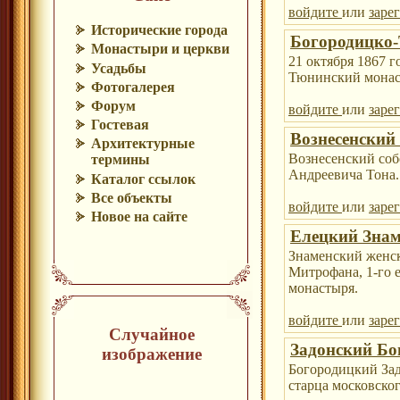
войдите
или
заре
Исторические города
Богородицко
Монастыри и церкви
21 октября 1867 
Усадьбы
Тюнинский монас
Фотогалерея
Форум
войдите
или
заре
Гостевая
Вознесенский
Архитектурные
Вознесенский собо
термины
Андреевича Тона.
Каталог ссылок
Все объекты
войдите
или
заре
Новое на сайте
Елецкий Знам
Знаменский женск
Митрофана, 1-го 
монастыря.
войдите
или
заре
Случайное
Задонский Бо
изображение
Богородицкий Зад
старца московско