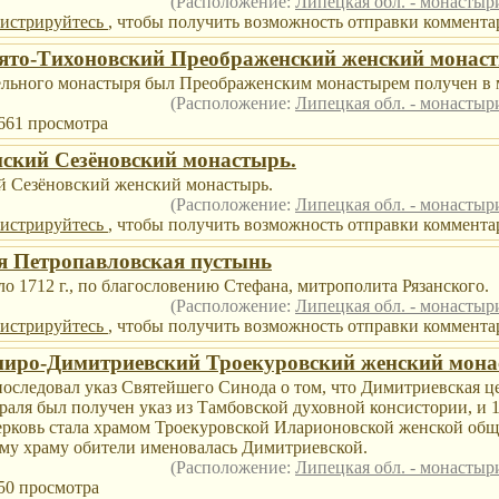
(Расположение:
Липецкая обл. - монасты
гистрируйтесь
, чтобы получить возможность отправки комментар
ято-Тихоновский Преображенский женский монас
ельного монастыря был Преображенским монастырем получен в м
(Расположение:
Липецкая обл. - монасты
5661 просмотра
ский Сезёновский монастырь.
й Сезёновский женский монастырь.
(Расположение:
Липецкая обл. - монасты
гистрируйтесь
, чтобы получить возможность отправки комментар
я Петропавловская пустынь
о 1712 г., по благословению Стефана, митрополита Рязанского.
(Расположение:
Липецкая обл. - монасты
гистрируйтесь
, чтобы получить возможность отправки комментар
иро-Димитриевский Троекуровский женский мон
 последовал указ Святейшего Синода о том, что Димитриевская ц
аля был получен указ из Тамбовской духовной консистории, и 1 
рковь стала храмом Троекуровской Иларионовской женской общи
му храму обители именовалась Димитриевской.
(Расположение:
Липецкая обл. - монасты
150 просмотра