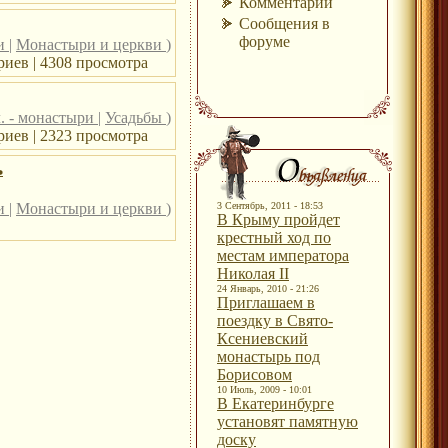
Комментарии
Сообщения в
форуме
ри
|
Монастыри и церкви
)
иев | 4308 просмотра
. - монастыри
|
Усадьбы
)
иев | 2323 просмотра
ь
ри
|
Монастыри и церкви
)
3 Сентябрь, 2011 - 18:53
В Крыму пройдет
крестный ход по
местам императора
Николая II
24 Январь, 2010 - 21:26
Приглашаем в
поездку в Свято-
Ксениевский
монастырь под
Борисовом
10 Июль, 2009 - 10:01
В Екатеринбурге
установят памятную
доску