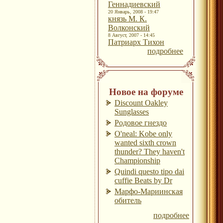
Геннадиевский
20 Январь, 2008 - 19:47
князь М. К.
Волконский
8 Август, 2007 - 14:45
Патриарх Тихон
подробнее
Новое на форуме
Discount Oakley
Sunglasses
Родовое гнездо
O'neal: Kobe only
wanted sixth crown
thunder? They haven't
Championship
Quindi questo tipo dai
cuffie Beats by Dr
Марфо-Мариинская
обитель
подробнее