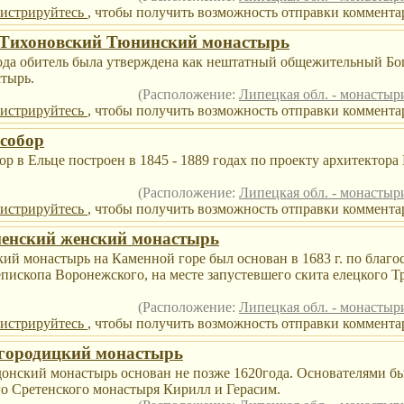
гистрируйтесь
, чтобы получить возможность отправки комментар
-Тихоновский Тюнинский монастырь
года обитель была утверждена как нештатный общежительный Б
тырь.
(Расположение:
Липецкая обл. - монасты
гистрируйтесь
, чтобы получить возможность отправки комментар
 собор
р в Ельце построен в 1845 - 1889 годах по проекту архитектора
(Расположение:
Липецкая обл. - монасты
гистрируйтесь
, чтобы получить возможность отправки комментар
енский женский монастырь
ий монастырь на Каменной горе был основан в 1683 г. по благо
епископа Воронежского, на месте запустевшего скита елецкого 
(Расположение:
Липецкая обл. - монасты
гистрируйтесь
, чтобы получить возможность отправки комментар
городицкий монастырь
онский монастырь основан не позже 1620года. Основателями б
го Сретенского монастыря Кирилл и Герасим.