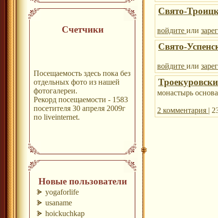
Свято-Троиц
Счетчики
войдите
или
заре
Свято-Успенс
войдите
или
заре
Посещаемость здесь пока без
Троекуровски
отдельных фото из нашей
фотогалереи.
монастырь основан
Рекорд посещаемости - 1583
посетителя 30 апреля 2009г
2 комментария
| 
по liveinternet.
Новые пользователи
yogaforlife
usaname
hoickuchkap