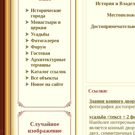
История и Владе
Исторические
Местополож
города
Монастыри и
Достопримечательн
церкви
Усадьбы
Фотогалерея
Форум
Гостевая
Архитектурные
термины
Каталог ссылок
Все объекты
Новое на сайте
Ссылки:
Здания конного двор
фотография достопри
усадьба <текст + 2 ф
Наиболее интересным
Случайное
является конный двор
изображение
двух, симметричных L