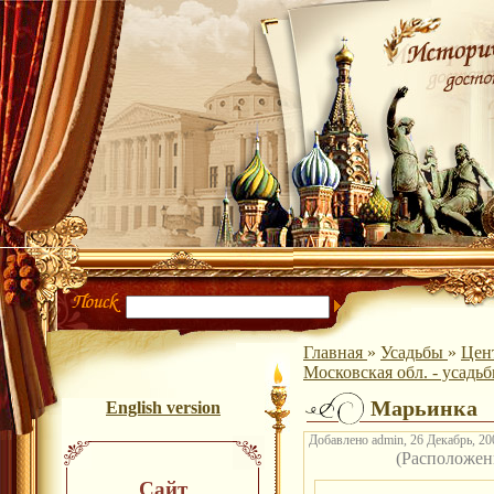
Главная
»
Усадьбы
»
Цен
Московская обл. - усадь
Марьинка
English version
Добавлено admin, 26 Декабрь, 200
(Расположен
Сайт