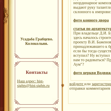
неординарное композ
выдают руку талантли
склонного к импрови
фото конного двора
статья по архитекту
При владельце Д.И. Бу
здесь началось строи
Усадьба Грабцево.
проекту В.И. Баженова
Колокольня.
принадлежавшего к б
если бы тогда сущест
вступил? Ну вступил 
нам то радоваться? 
Аум"?
Контакты
фото церкви Водвиж
Наш адрес: hist-
войдите
или
зарегистри
sights@hist-sights.ru
отправки комментариев 