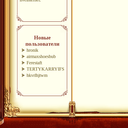
Новые
пользователи
hronik
airmaxshoesbub
Ferestaft
TERTYKARRYIFS
hkvrlhjtwm