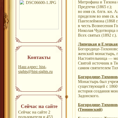
Митрофана и Тихона (
Предтечи (1865 г.);
во имя св. блгв. кн. А
приделом во имя св. к
Пантелеймона (1868 г.
в честь Вознесения Го
Николая Чудотворца и
Всех святых (1892 г.).
Липецкая и Елецкая
Богородице-Тихонов
женский монастырь, г
Контакты
Настоятельница — мо
Святой источник в Т
Наш адрес: hist-
самим святителем Ти
sights@hist-sights.ru
Богородице-Тихонов
Монастырь был учрежд
существующей с 1860
история создания мон
Задонского.
Богородице-Тихонов
Сейчас на сайте
(Тюнинский)
Сейчас на сайте 2
пользователя и 453