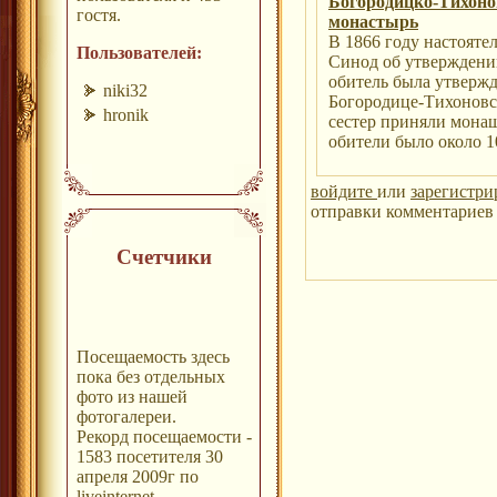
Богородицко-Тихон
гостя.
монастырь
В 1866 году настояте
Пользователей:
Синод об утверждении
обитель была утверж
niki32
Богородице-Тихоновс
hronik
сестер приняли монаше
обители было около 1
войдите
или
зарегистри
отправки комментариев 
Счетчики
Посещаемость здесь
пока без отдельных
фото из нашей
фотогалереи.
Рекорд посещаемости -
1583 посетителя 30
апреля 2009г по
liveinternet.