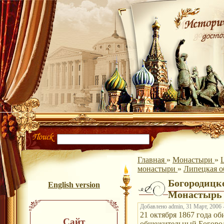
Главная
»
Монастыри
»
монастыри
»
Липецкая о
Богородицк
English version
Монастырь
Добавлено admin, 31 Март, 2006 
21 октября 1867 года о
Сайт
общежительный Богоро