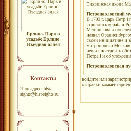
Тихвинская икона Ма
Петропавловский м
В 1703 г. царь Петр I
строились корабли Ро
Меншикова и повелел 
Ерлино. Парк в
назвал Ораниенбурго
усадьбе Ерлино.
своей инициативе и за
Въездная аллея
митрополита Московск
решил построить обит
Петра I и об упокоен
Петропавловская пу
Контакты
войдите
или
зарегистри
отправки комментариев 
Наш адрес: hist-
sights@hist-sights.ru