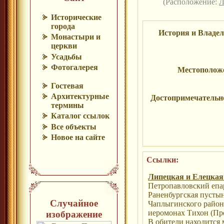
(Расположение:
Л
Исторические
города
История и Владе
Монастыри и
церкви
Усадьбы
Фотогалерея
Местополож
Гостевая
Архитектурные
Достопримечательн
термины
Каталог ссылок
Все объекты
Новое на сайте
Ссылки:
Липецкая и Елецкая
Петропавловский епа
Раненбургская пусты
Случайное
Чаплыгинского район
иеромонах Тихон (Пр
изображение
В обители находится 