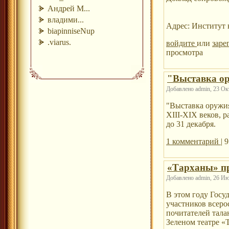
Андрей М...
владими...
Адрес: Институт 
biapinniseNup
.viarus.
войдите
или
заре
просмотра
"Выставка ор
Добавлено admin, 23 Окт
"Выставка оружия
XIII-XIX веков, 
до 31 декабря.
1 комментарий
| 
«Тарханы» п
Добавлено admin, 26 Июн
В этом году Госу
участников всеро
почитателей тала
Зеленом театре «