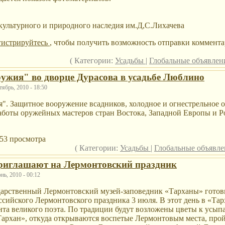
культурного и природного наследия им.Д,С.Лихачева
гистрируйтесь
, чтобы получить возможность отправки коммента
( Категории:
Усадьбы
|
Глобальные объявле
ужия" во дворце Дурасова в усадьбе Люблино
ябрь, 2010 - 18:50
". Защитное вооружение всадников, холодное и огнестрельное 
работы оружейных мастеров стран Востока, Западной Европы и Р
953 просмотра
( Категории:
Усадьбы
|
Глобальные объявл
риглашают на Лермонтовский праздник
ь, 2010 - 00:12
дарственный Лермонтовский музей-заповедник «Тарханы» готови
ссийского Лермонтовского праздника 3 июля. В этот день в «Тар
нта великого поэта. По традиции будут возложены цветы к усыпа
Тархан», откуда открываются воспетые Лермонтовым места, пройд