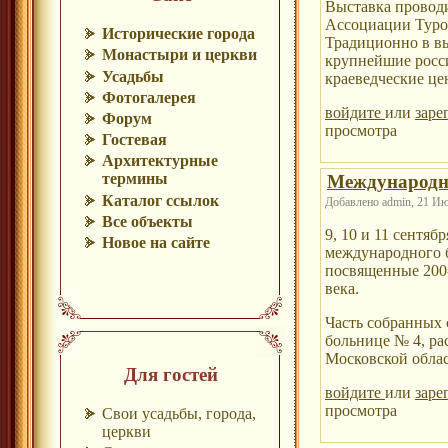
Выставка проводи
Ассоциации Туро
Исторические города
Традиционно в вы
Монастыри и церкви
крупнейшие росси
Усадьбы
краеведческие це
Фотогалерея
войдите
или
заре
Форум
просмотра
Гостевая
Архитектурные
термины
Международн
Каталог ссылок
Добавлено admin, 21 Июл
Все объекты
9, 10 и 11 сентяб
Новое на сайте
международного б
посвященные 200
века.
Часть собранных 
больнице № 4, ра
Московской облас
Для гостей
войдите
или
заре
просмотра
Свои усадьбы, города,
церкви