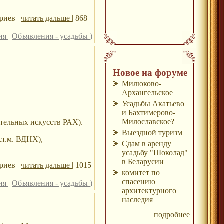
риев |
читать дальше
| 868
ния
|
Объявления - усадьбы
)
Новое на форуме
Милюково-
Архангельское
Усадьбы Акатьево
и Бахтимерово-
Милославское?
тельных искусств РАХ).
Выездной туризм
ст.м. ВДНХ),
Сдам в аренду
усадьбу "Шоколад"
в Беларусии
риев |
читать дальше
| 1015
комитет по
спасению
ния
|
Объявления - усадьбы
)
архитектурного
наследия
подробнее