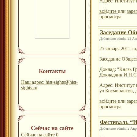
Адрес: Институт 
войдите
или
заре
просмотра
Заседание Об
Добавлено admin, 22 Апр
25 января 2011 го
Заседание Общес
Доклад: "Князь Г
Контакты
Докладчик И.Н.Сл
Наш адрес: hist-sights@hist-
Адрес: Институт 
sights.ru
ул.Космонавтов, д
войдите
или
заре
просмотра
Фестиваль “Ин
Сейчас на сайте
Добавлено admin, 2 Апре
Сейчас на сайте 0