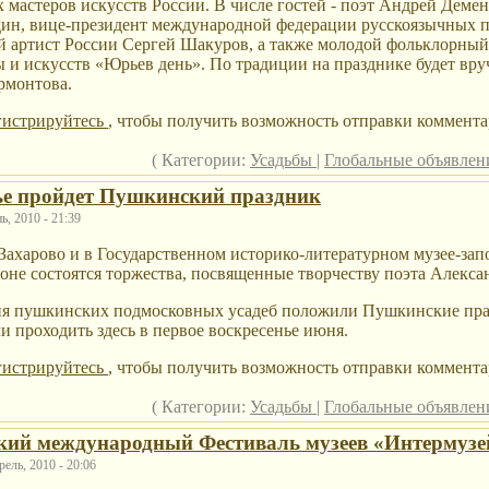
 мастеров искусств России. В числе гостей - поэт Андрей Демен
дин, вице-президент международной федерации русскоязычных 
 артист России Сергей Шакуров, а также молодой фольклорный
 и искусств «Юрьев день». По традиции на празднике будет вру
рмонтова.
гистрируйтесь
, чтобы получить возможность отправки коммента
( Категории:
Усадьбы
|
Глобальные объявле
ье пройдет Пушкинский праздник
, 2010 - 21:39
 Захарово и в Государственном историко-литературном музее-за
не состоятся торжества, посвященные творчеству поэта Алекс
ия пушкинских подмосковных усадеб положили Пушкинские пра
и проходить здесь в первое воскресенье июня.
гистрируйтесь
, чтобы получить возможность отправки коммента
( Категории:
Усадьбы
|
Глобальные объявле
кий международный Фестиваль музеев «Интермузе
ель, 2010 - 20:06