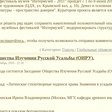
стиваль музеев “Интермузей – 2011” пройдет с 1 по 8 июня 2011
 художников (ЦДХ, ул. Крымский вал, д. 10). Девиз и основная 
льтуры – пространство доверия”. Куратором проекта является чл
н решить ряд задач: сохранить накопленный положительный оп
 музейных фестивалей “Интермузей”, модернизировать структу
гистрируйтесь
, чтобы получить возможность отправки коммента
( Категории:
Города
|
Глобальные объявл
щества Изучения Русской Усадьбы (ОИРУ).
ябрь, 2010 - 22:54
года состоится Заседание Общества Изучения Русской Усадьбы (
ад: «Латинские стихотворные надписи храма Знамения в усадь
нская Ирина Владимировна (Москва, МГУ, кафедра древних язы
ается показом фотоматериалов.