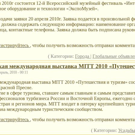
 2010г состоится 12-й Всероссийский музейный фестиваль «Инт
ное оборудование и технологии «ЭкспоМузей».
одачи заявки 20 апреля 2010г. Заявка подается в произвольной 
ка должна содержать следующую информацию: наименование ор
ица, контактные телефоны. Заявка должна быть подписана руко
.
гистрируйтесь
, чтобы получить возможность отправки коммента
( Категории:
Города
|
Глобальные объявл
кая международная выставка MITT 2010 «Путешес
раль, 2010 - 00:11
международная выставка MITT 2010 «Путешествия и туризм» сост
Красной Пресне.
ие в сфере туризма, ставшее самым главным и самым представ
ессионалов турбизнеса России и Восточной Европы, ежегодно с
стран и регионов мира. MITT входит в пятерку крупнейших тур
нана международным туристическим сообществом.
гистрируйтесь
, чтобы получить возможность отправки коммента
( Категории:
Усадьб