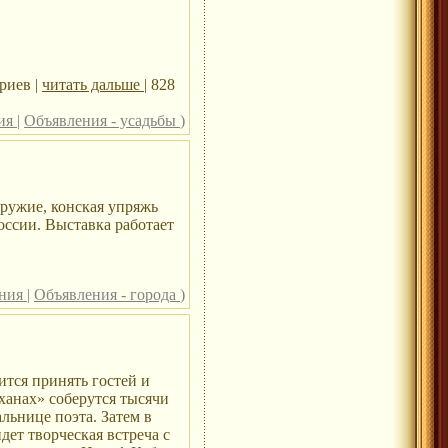
риев |
читать дальше
| 828
ния
|
Объявления - усадьбы
)
оружие, конская упряжь
оссии. Выставка работает
ения
|
Объявления - города
)
тся принять гостей и
ханах» соберутся тысячи
льнице поэта. Затем в
ет творческая встреча с