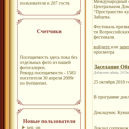
Международный фе
пользователя и 207 гостя.
Центральном Доме
“Пространство ку
Зайцева.
Фестиваль призва
Счетчики
ти Всероссийских
фестиваля.
войдите
или
заре
просмотра
Посещаемость здесь пока без
отдельных фото из нашей
Заседание Об
фотогалереи.
Рекорд посещаемости - 1583
Добавлено admin, 24 Окт
посетителя 30 апреля 2009г
25 октября 2010 
по liveinternet.
В программе докл
Докладчик: Кувши
Новые пользователи
xen_on
Доклад сопровожд