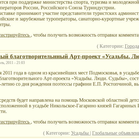
тся при поддержке министерства спорта, туризма и молодежно
ператоров России, Российского Союза Туриндустрии.
ставке принимают участие представители туристских админист
йские и зарубежные туроператоры, санаторно-курортные учреж
нтры.
гистрируйтесь
, чтобы получить возможность отправки коммента
( Категории:
Город
ый благотворительнный Арт-проект «Усадьбы. Л
ь, 2011 - 21:03
ря 2011 года в одном из красивейших мест Подмосковья, в усадьб
лаготворительного Арт-проекта «Усадьбы. Люди. Судьбы», сост
-летию со дня рождения поэтессы графини Е.П. Ростопчиной,
средств будет направлена на помощь Московской областной дет
сположенной в усадьбе Никольское-Гагарино князей Гагариных 
ти.
гистрируйтесь
, чтобы получить возможность отправки коммента
( Категории:
Усадьбы
|
Глобальные объявле