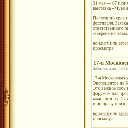
31 мая — 07 июня
выставка «Музей
Последний срок п
фестиваля. Заяв
ответственного л
заверена печатью
войдите
или
заре
просмотра
17-я Московс
Добавлено admin, 16 Фев
17-я Московская 
Экспоцентре на 
Это важное событ
форумом для проф
компаний из 157 
и по праву приз
войдите
или
заре
просмотра