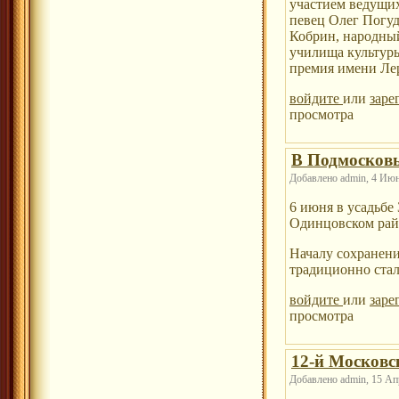
участием ведущих
певец Олег Погу
Кобрин, народный
училища культуры
премия имени Ле
войдите
или
заре
просмотра
В Подмосков
Добавлено admin, 4 Июнь
6 июня в усадьбе
Одинцовском райо
Началу сохранен
традиционно стал
войдите
или
заре
просмотра
12-й Московс
Добавлено admin, 15 Апр