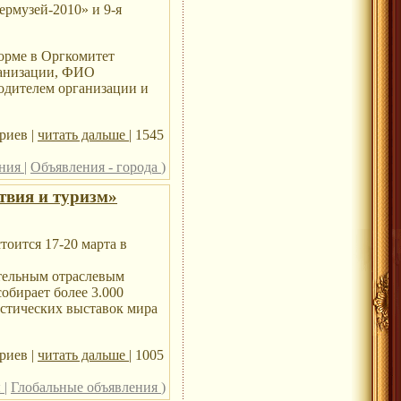
ермузей-2010» и 9-я
форме в Оргкомитет
ганизации, ФИО
водителем организации и
риев |
читать дальше
| 1545
ения
|
Объявления - города
)
твия и туризм»
оится 17-20 марта в
ительным отраслевым
обирает более 3.000
истических выставок мира
риев |
читать дальше
| 1005
ы
|
Глобальные объявления
)