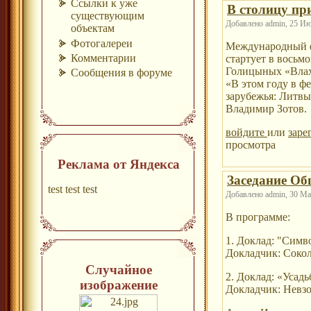
Ссылки к уже
В столицу пр
существующим
Добавлено admin, 25 Июн
объектам
Фотогалереи
Международный ф
Комментарии
стартует в восьм
Голицыных «Влах
Сообщения в форуме
«В этом году в ф
зарубежья: Литв
Владимир Зотов.
войдите
или
заре
просмотра
Реклама от Яндекса
Заседание Об
test test test
Добавлено admin, 30 Май
В программе:
1. Доклад: "Симв
Докладчик: Соко
Случайное
2. Доклад: «Усад
изображение
Докладчик: Невзо