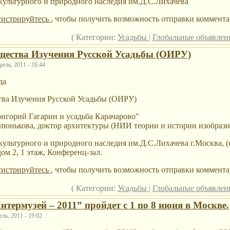
культурного и природного наследия им.Д.С.Лихачева
гистрируйтесь
, чтобы получить возможность отправки коммента
( Категории:
Усадьбы
|
Глобальные объявле
щества Изучения Русской Усадьбы (ОИРУ)
ель, 2011 - 16:44
да
тва Изучения Русской Усадьбы (ОИРУ)
ригорий Гагарин и усадьба Карачарово"
юнькова, доктор архитектуры (НИИ теории и истории изобрази
культурного и природного наследия им.Д.С.Лихачева г.Москва, (
ом 2, 1 этаж, Конференц-зал.
гистрируйтесь
, чтобы получить возможность отправки коммента
( Категории:
Усадьбы
|
Глобальные объявле
термузей – 2011” пройдет с 1 по 8 июня в Москве.
ль, 2011 - 19:02