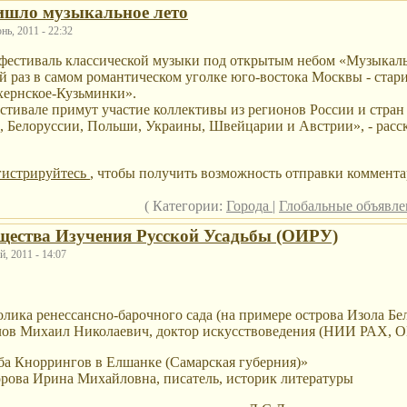
ишло музыкальное лето
ь, 2011 - 22:32
естиваль классической музыки под открытым небом «Музыкаль
ой раз в самом романтическом уголке юго-востока Москвы - стар
ернское-Кузьминки».
естивале примут участие коллективы из регионов России и стран
ы, Белоруссии, Польши, Украины, Швейцарии и Австрии», - рас
гистрируйтесь
, чтобы получить возможность отправки коммента
( Категории:
Города
|
Глобальные объявл
щества Изучения Русской Усадьбы (ОИРУ)
, 2011 - 14:07
олика ренессансно-барочного сада (на примере острова Изола Бел
лов Михаил Николаевич, доктор искусствоведения (НИИ РАХ, 
ьба Кноррингов в Елшанке (Самарская губерния)»
рова Ирина Михайловна, писатель, историк литературы