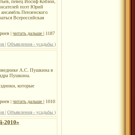
тьев, певец Иосиф Кобзон,
писателей поэт Юрий
 ансамбль Пензенского
чаться Всероссийская
риев |
читать дальше
| 1187
ния
|
Объявления - усадьбы
)
поведнике А.С. Пушкина в
андра Пушкина.
здники, которые
риев |
читать дальше
| 1010
ния
|
Объявления - усадьбы
)
й-2010»