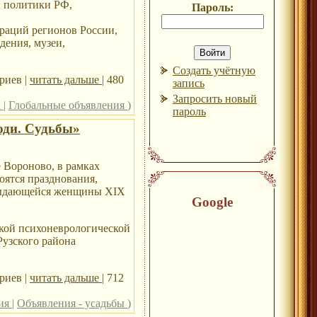
й политики РФ,
Пароль:
раций регионов России,
дения, музеи,
Создать учётную
риев |
читать дальше
| 480
запись
Запросить новый
а
|
Глобальные объявления
)
пароль
юди. Судьбы»
е Вороново, в рамках
оятся празднования,
 выдающейся женщины XIX
Google
ской психоневрологической
Рузского района
риев |
читать дальше
| 712
ния
|
Объявления - усадьбы
)