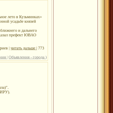
ное лето в Кузьминках»
инной усадьбе князей
 ближнего и дальнего
сказал префект ЮВАО
риев |
читать дальше
| 773
ения
|
Объявления - города
)
ла)".
ОИРУ).