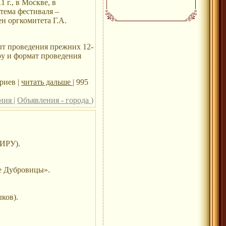
 г., в Москве, в
тема фестиваля –
ен оргкомитета Г.А.
ыт проведения прежних 12-
ру и формат проведения
риев |
читать дальше
| 995
ения
|
Объявления - города
)
ОИРУ).
бе Дубровицы».
ков).