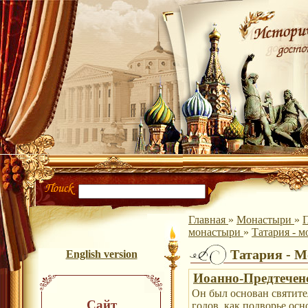
Главная
»
Монастыри
»
П
монастыри
»
Татария - 
Татария - 
English version
Иоанно-Предтечен
Он был основан святите
Сайт
годов, как подворье ос