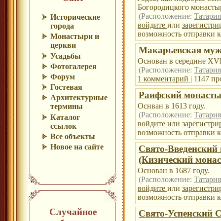
Богородицкого монасты
(Расположение:
Татария
Исторические
войдите
или
зарегистри
города
возможность отправки к
Монастыри и
церкви
Макарьевская муж
Усадьбы
Основан в середине XVI
Фотогалерея
(Расположение:
Татария
Форум
1 комментарий
| 1147 п
Гостевая
Раифский монаст
Архитектурные
Оснван в 1613 году.
термины
(Расположение:
Татария
Каталог
войдите
или
зарегистри
ссылок
возможность отправки к
Все объекты
Новое на сайте
Свято-Введенский
(Кизический монас
Основан в 1687 году.
(Расположение:
Татария
войдите
или
зарегистри
возможность отправки к
Случайное
Свято-Успенский 