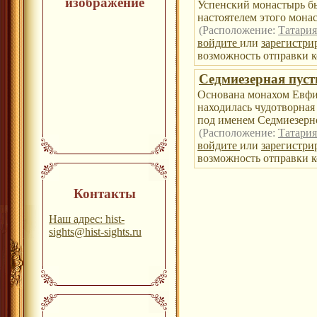
изображение
Успенский монастырь бы
настоятелем этого мона
(Расположение:
Татария
войдите
или
зарегистри
возможность отправки к
Седмиезерная пус
Основана монахом Евфим
находилась чудотворная
под именем Седмиезерн
(Расположение:
Татария
войдите
или
зарегистри
возможность отправки к
Контакты
Наш адрес: hist-
sights@hist-sights.ru