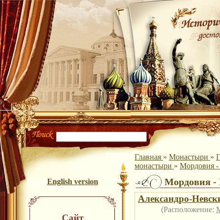
Главная
»
Монастыри
»
П
монастыри
»
Мордовия -
Мордовия -
English version
Александро-Невск
(Расположение:
Сайт