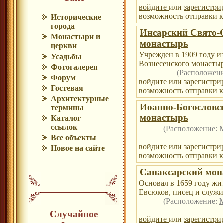
войдите
или
зарегистри
возможность отправки к
Исторические
города
Инсарский Свято-
Монастыри и
монастырь
церкви
Учрежден в 1909 году и
Усадьбы
Вознесенского монастыр
Фотогалерея
(Расположен
Форум
войдите
или
зарегистри
Гостевая
возможность отправки к
Архитектурные
Иоанно-Богословс
термины
монастырь
Каталог
ссылок
(Расположение:
Все объекты
войдите
или
зарегистри
Новое на сайте
возможность отправки к
Санаксарский мон
Основал в 1659 году жи
Евсюков, писец и служ
(Расположение:
Случайное
войдите
или
зарегистри