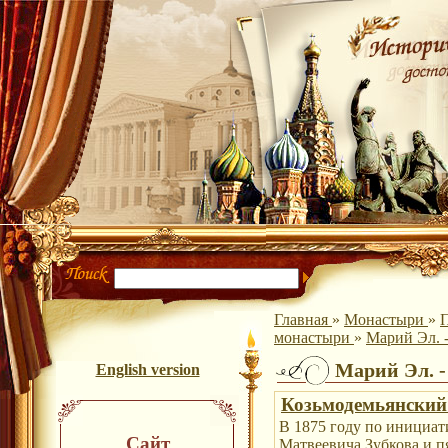
Главная
»
Монастыри
»
П
монастыри
»
Марий Эл. 
Марий Эл. 
English version
Козьмодемьянский
В 1875 году по инициат
Сайт
Матвеевича Зубкова и п