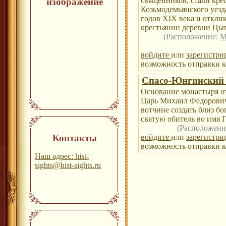
священников, стали кре
изображение
Козьмодемьянского уезд
годов XIX века и откли
крестьянин деревни Цы
(Расположение:
М
войдите
или
зарегистри
возможность отправки к
Спасо-Юнгинский
Основание монастыря от
Царь Михаил Федорович 
вотчине создать близ б
святую обитель во имя 
(Расположени
Контакты
войдите
или
зарегистри
возможность отправки к
Наш адрес: hist-
sights@hist-sights.ru