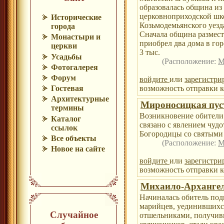
образовалась община из
церковноприходской шк
Исторические
Козьмодемьянского уезд
города
Сначала община размести
Монастыри и
приобрел два дома в го
церкви
3 тыс.
Усадьбы
(Расположение:
М
Фотогалерея
Форум
войдите
или
зарегистри
возможность отправки к
Гостевая
Архитектурные
Мироносицкая пу
термины
Возникновение обители 
Каталог
связано с явлением чуд
ссылок
Богородицы со святыми
Все объекты
(Расположение:
М
Новое на сайте
войдите
или
зарегистри
возможность отправки к
Михаило-Арханге
Начиналась обитель по
марийцев, уединившихся
Случайное
отшельниками, получив