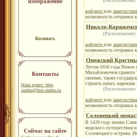
(Расположение
изображение
войдите
или
зарегистри
возможность отправки к
Николо-Коряжемс
(Расположение
Колокол.
войдите
или
зарегистри
возможность отправки к
Онежский Крестн
Летом 1656 года Никон
Михайловичем грамоте 
Контакты
своими, также государс
строить начал, нарекши
Наш адрес: hist-
(Расположение
sights@hist-sights.ru
войдите
или
зарегистри
возможность отправки к
Соловецкий мона
В 1429 году иноки Савв
морского путешествия н
Сейчас на сайте
Соловецкого острова. Не