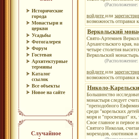
(Расположение
Исторические
войдите
или
зарегистри
города
возможность отправки к
Монастыри и
церкви
Веркольский мона
Усадьбы
Свято-Артемиев Веркол
Фотогалерея
Архангельского края, н
Форум
четыре столетия высит
Гостевая
Веркольский монастырь
(Расположение
Архитектурные
термины
войдите
или
зарегистри
Каталог
возможность отправки к
ссылок
Все объекты
Николо-Карельски
Новое на сайте
Большинство исследоват
монастыря следует счита
"преподобного Евфимия"
среди "корельских дете
моря и "просвещал" их, 
Свое главное и первое 
Святого Николая, счита
Случайное
мореходов, охотников и