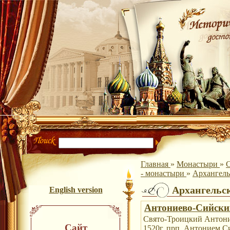
Главная
»
Монастыри
»
С
- монастыри
»
Архангель
Архангельс
English version
Антониево-Сийски
Свято-Троицкий Антони
Сайт
1520г. прп. Антонием С