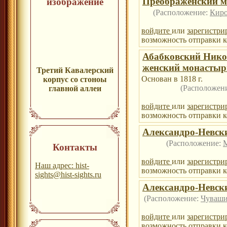
Преображенский 
изображение
(Расположение:
Киро
войдите
или
зарегистри
возможность отправки к
Абабковский Нико
женский монастыр
Третий Кавалерский
Основан в 1818 г.
корпус со стоноы
(Расположен
главной аллеи
войдите
или
зарегистри
возможность отправки к
Александро-Невск
(Расположение:
Контакты
войдите
или
зарегистри
Наш адрес: hist-
возможность отправки к
sights@hist-sights.ru
Александро-Невск
(Расположение:
Чуваши
войдите
или
зарегистри
возможность отправки к