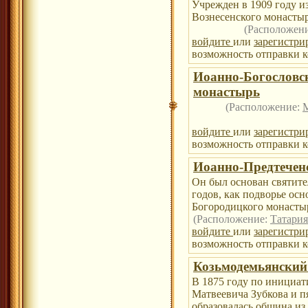
Учрежден в 1909 году и
Вознесенского монастыр
(Расположен
войдите
или
зарегистри
возможность отправки к
Иоанно-Богословс
монастырь
(Расположение:
войдите
или
зарегистри
возможность отправки к
Иоанно-Предтечен
Он был основан святите
годов, как подворье ос
Богородицкого монасты
(Расположение:
Татария
войдите
или
зарегистри
возможность отправки к
Козьмодемьянский
В 1875 году по инициат
Матвеевича Зубкова и п
образовалась община из