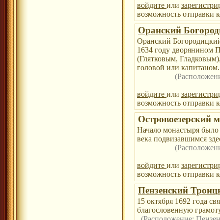
войдите
или
зарегистри
возможность отправки к
Оранский Богород
Оранский Богородицкий
1634 году дворянином 
(Глятковым, Гладковым)
головой или капитаном.
(Расположен
войдите
или
зарегистри
возможность отправки к
Островоезерский 
Начало монастыря было
века подвизавшимся зд
(Расположен
войдите
или
зарегистри
возможность отправки к
Пензенский Троиц
15 октября 1692 года с
благословенную грамоту
(Расположение:
Пензен