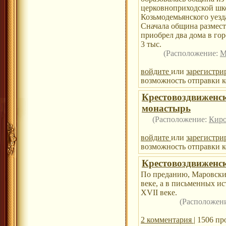
церковноприходской шк
Козьмодемьянского уезд
Сначала община размести
приобрел два дома в го
3 тыс.
(Расположение:
М
войдите
или
зарегистри
возможность отправки к
Крестовоздвиженс
монастырь
(Расположение:
Киро
войдите
или
зарегистри
возможность отправки к
Крестовоздвиженс
По преданию, Маровски
веке, а в письменных и
XVII веке.
(Расположен
2 комментария
| 1506 п