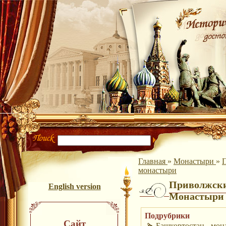
Главная
»
Монастыри
»
П
монастыри
Приволжски
English version
Монастыри
Подрубрики
Сайт
Башкортостан - мон