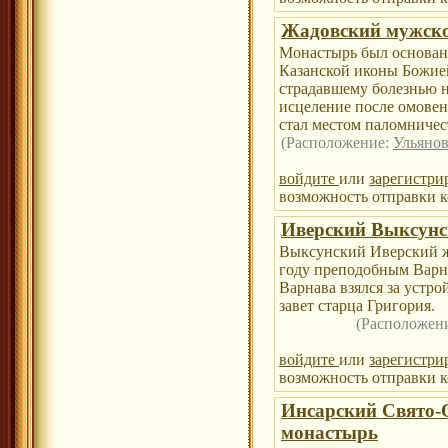
Жадовский мужск
Монастырь был основан 
Казанской иконы Божией
страдавшему болезнью 
исцеление после омовен
стал местом паломничест
(Расположение:
Ульянов
войдите
или
зарегистри
возможность отправки к
Иверский Выксунс
Выксунский Иверский ж
году преподобным Вар
Варнава взялся за устро
завет старца Григория.
(Расположен
войдите
или
зарегистри
возможность отправки к
Инсарский Свято-
монастырь