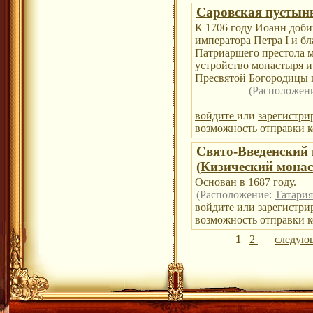
Саровская пустын
К 1706 году Иоанн доб
императора Петра I и б
Патриаршего престола 
устройство монастыря и
Пресвятой Богородицы 
(Расположен
войдите
или
зарегистри
возможность отправки к
Свято-Введенский
(Кизический монас
Основан в 1687 году.
(Расположение:
Татария
войдите
или
зарегистри
возможность отправки к
1
2
следую