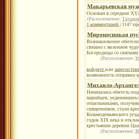
Макарьевская муж
Основан в середине XVI
(Расположение:
Татария
1 комментарий
| 1147 п
Мироносицкая пу
Возникновение обители 
связано с явлением чуд
Богородицы со святыми
(Расположение:
М
войдите
или
зарегистри
возможность отправки к
Михаило-Арханге
Начиналась обитель по
марийцев, уединившихся
отшельниками, получив
священников, стали кре
Козьмодемьянского уезд
годов XIX века и откли
крестьянин деревни Цы
(Расположение:
М