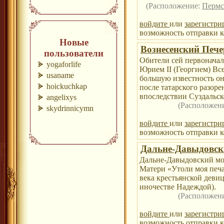
(Расположение:
Пермс
войдите
или
зарегистри
возможность отправки к
Новые
Вознесенский Печ
пользователи
Обители сей первоначаль
yogaforlife
Юрием II (Георгием) Все
usaname
большую известность он
hoickuchkap
после татар­ского разор
впоследствии Суздальс
angelixys
(Расположен
skydrinnicymn
войдите
или
зарегистри
возможность отправки к
Дальне-Давыдовск
Дальне-Давыдовский мо
Матери «Утоли моя печа
века крестьянской деви
иночестве Надеждой).
(Расположен
войдите
или
зарегистри
возможность отправки к